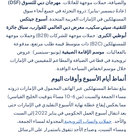
والضيافة، حملات موجهة للعائلات.
مهرجان دبي للتسوق (DSF)
(عادةً ديسمبر-يناير): ذروة التجزئة في جميع أنحاء سوق
المستهلكين في الإمارات العربية المتحدة.
أسبوع جيتكس
للتقنية، سيتي سكيب، معرض دبي العالمي للقوارب، سباق جائزة
أبوظبي الكبرى
: حملات موجهة للشركات (B2B) وحملات موجهة
للمستهلكين (B2C) ذات متوسط قيمة طلب مرتفع، مدفوعة
بالفعاليات.
موسم الإقامة الصيفية
(يونيو-سبتمبر): عروض
ترويجية في قطاعي الضيافة والمطاعم للمقيمين في الإمارات
خلال موسم انخفاض السياحة الوافدة.
أنماط أيام الأسبوع وأوقات اليوم
يبلغ نشاط المستهلكين عبر الهاتف المحمول في الإمارات ذروته
مساء الجمعة والسبت (من 6-10 مساءً بتوقيت الخليج القياسي)
مما يعكس إيقاع عطلة نهاية الأسبوع التقليدي في الإمارات حتى
بعد انتقال أسبوع العمل الحكومي في يناير 2022 إلى السبت
والأحد.
حملات واتساب الترويجية
المجدولة لمساء الجمعة،
ومساء السبت، وصباح الأحد تتفوق باستمرار على الرسائل