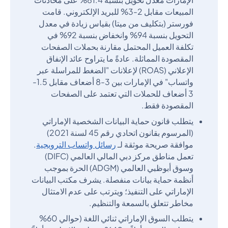
المبيعات مقابل 2-3% للبريد الإلكتروني. قامت
فورستر (بتكليف من ميتا) بقياس زيادة في معدل
التحويل بنسبة 94% وانخفاض بنسبة 92% في
تكلفة العميل المحتمل مقارنة بحملات الصفحات
المقصودة المماثلة. عادةً ما يتراوح عائد الإنفاق
الإعلاني (ROAS) لإعلانات "الضغط للمراسلة عبر
واتساب" في الإمارات بين 3-8 أضعاف مقابل 1.5-
3 أضعاف للحملات التي تعتمد على الصفحات
المقصودة فقط.
يتطلب قانون حماية البيانات الشخصية الإماراتي
(المرسوم بقانون اتحادي رقم 45 لسنة 2021)
موافقة صريحة موثقة لـ
رسائل واتساب الترويجية
.
تعمل مناطق مركز دبي المالي العالمي (DIFC)
وسوق أبوظبي العالمي (ADGM) الحرة بموجب
أنظمة حماية بيانات منفصلة. يشرف مكتب البيانات
الإماراتي على التنفيذ؛ ويترتب على عدم الامتثال
مخاطر تتعلق بالسمعة والتنظيم.
يتطلب السوق الإماراتي ثنائي اللغة (حوالي 60%