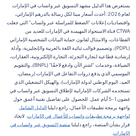
يستعرض هذا الدليل مشهد التسويق عبر واتساب في الإمارات
لعام 2026: أحدث أسعار ميتا لكل رسالة بالدرهم الإماراتي،
واقتصاديات إعلانات "الضغط للمراسلة عبر واتساب" التي جعلت
CTWA قناة الاستحواذ المهيمنة في الإمارات للعديد من
القطاعات، والامتثال لقانون حماية البيانات الشخصية الإماراتي
(PDPL)، وتصميم قوالب ثنائية اللغة بالعربية والإنجليزية، وأدلة
إرشادية قطاعية لتجارة التجزئة، التجارة الإلكترونية، العقارات،
الضيافة، وخدمات "اشترِ الآن وادفع لاحقًا" (BNPL)، والتقويم
الموسمي الذي يدفع ذروات التفاعل في الإمارات (رمضان،
العيد، اليوم الوطني لدولة الإمارات)، والهيكل التشغيلي الذي
تستخدمه الشركات الإماراتية لإطلاق التسويق عبر واتساب في
غضون 1-5 أيام عمل. للحصول على تفاصيل تقنية أعمق حول
واجهة برمجة تطبيقات الأعمال، راجع دليلنا
الدليل الشامل
لواجهة برمجة تطبيقات واتساب للأعمال في الإمارات
. لاتخاذ
قرار بشأن المنصة، راجع دليلنا
منصة التسويق عبر واتساب في
الإمارات
.