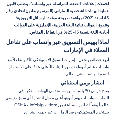
لحملات إعلانات "الضغط للمراسلة عبر واتساب". يتطلب قانون
حماية البيانات الشخصية الإماراتي (المرسوم بقانون اتحادي رقم
45 لسنة 2021) موافقة صريحة موثقة للرسائل الترويجية؛
وتتفوق القوالب ثنائية اللغة العربية-الإنجليزية على القوالب
أحادية اللغة بنسبة 15-25% في التفاعل المقاس.
لماذا يهيمن التسويق عبر واتساب على تفاعل
العملاء في الإمارات
أربع خصائص تجعل الإمارات السوق الاستهلاكي الأكثر تفاعلاً مع
واتساب عالمياً، وواحدة من البيئات الأعلى عائدًا على الاستثمار
لتسويق واتساب في العالم.
1. انتشار يومي استثنائي
يفتح حوالي 90 بالمائة من مستخدمي الهواتف الذكية في
الإمارات واتساب يومياً، وهو أعلى معدل انتشار لأي سوق رئيسي
عالمياً وفقاً لتقارير الصناعة من Meta و Infobip و GSMA.
يستخدم المستهلكون في الإمارات عبر جميع الشرائح