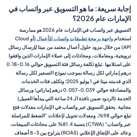
إجابة سريعة: ما هو التسويق عبر واتساب في
الإمارات عام 2026؟
التسويق عبر واتساب في الإمارات عام 2026 هو ممارسة
استخدام
واجهة برمجة تطبيقات واتساب للأعمال
(أو Cloud
API) من خلال مزود حلول أعمال معتمد من ميتا لإرسال رسائل
ترويجية، ومعاملات، ومحادثات إلى عملاء الإمارات الذين وافقوا
على استلامها. تبلغ تكلفة رسائل فئة التسويق حوالي 0.16-0.18
درهم إماراتي لكل رسالة بموجب نموذج التسعير لكل رسالة
الذي قدمته ميتا في 1 يوليو 2025؛ وتكلف فئات الخدمات
والمصادقة حوالي 0.039-0.057 درهم إماراتي؛ ورسائل
الخدمة (الردود ضمن نافذة الـ 24 ساعة التي يبدأها العميل)
مجانية. يحقق التسويق عبر واتساب في الإمارات معدلات فتح
تبلغ حوالي 98%، ومعدلات تحويل لإعلانات "الضغط للمراسلة
عبر واتساب" (CTWA) بنسبة 81.4% على محادثات المبيعات،
وعائد على الإنفاق الإعلاني (ROAS) يتراوح بين 3-8 أضعاف