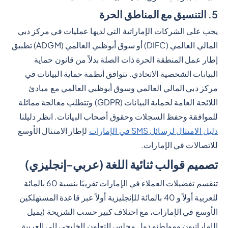
5. التنسيق مع المناطق الحرة
يجب على الشركات الإماراتية التي لديها عمليات في مركز دبي
المالي العالمي (DIFC) أو سوق أبوظبي العالمي (ADGM) تطبيق
إطار عمل المنطقة الحرة ذات الصلة بدلاً من قانون حماية
البيانات الشخصية الاتحادي. تتوافق أنظمة حماية البيانات في
مركز دبي المالي العالمي وسوق أبوظبي العالمي مع مبادئ
اللائحة العامة لحماية البيانات (GDPR) وتتطلب معالجة مماثلة
للموافقة وحفظ السجلات وحقوق أصحاب البيانات. انظر دليلنا
دليل الامتثال لرسائل SMS في الإمارات
لإطار الامتثال الأوسع
للاتصالات في الإمارات.
تصميم قوالب ثنائية اللغة (عربي-إنجليزي)
تنقسم تفضيلات العملاء في الإمارات تقريبًا بنسبة 60 بالمائة
للعربية أولاً و 40 بالمائة للإنجليزية أولاً عبر قاعدة المستهلكين
الأوسع في الإمارات، مع اختلاف كبير حسب الشريحة (يميل
الإماراتيون ومواطنو دول مجلس التعاون الخليجي إلى العربية