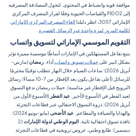
موافقة قوية وانضباط في المحتوى. لتحول المصادقة المصرفية
إلى FIDO2 والقياسات الحيوية وفقًا لقرار المصرف المركزي
الإماراتي 3057، انظر دليلنا
إلغاء المصرف المركزي الإماراتي
لكلمة المرور لمرة واحدة عبر الرسائل القصيرة
.
التقويم الموسمي الإماراتي لتسويق واتساب
يتبع تفاعل المستهلكين في الإمارات أنماطًا موسمية مميزة تؤثر
بشكل كبير على
حملات تسويق واتساب
أداء.
رمضان
(مارس-
أبريل 2026): ساعات الصيام خلال النهار تتطلب توقيتًا محترمًا
للرسائل (أعلى تفاعل يكون بعد الإفطار من 7-10 مساءً؛ رسائل
الترويج قبل الإفطار غير مناسبة). حملات رمضان تدفع التسوق
لعيد الفطر في الأسبوع الأخير.
عيد الفطر
(الأسبوع الأول من
أبريل 2026): ذروة التسوق الاحتفالي عبر قطاعات التجزئة
والهدايا والضيافة والمطاعم.
عيد الأضحى
(مايو-يونيو 2026):
نافذة تسوق احتفالية ثانية.
اليوم الوطني لدولة الإمارات
(2
ديسمبر): طابع وطني، عروض ترويجية في قطاعات التجزئة