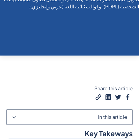
Share this article
In this article
Key Takeways
Heading 2