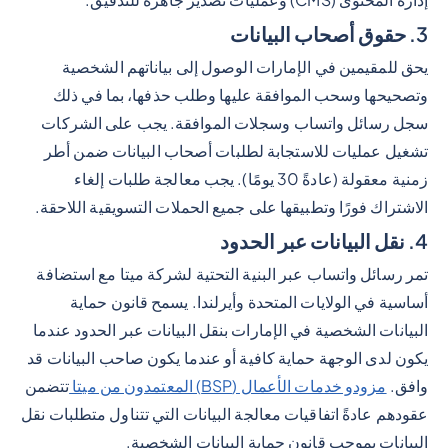
إدارة المحتوى (CMS) وعمليات تصدير جاهزة للتدقيق.
3. حقوق أصحاب البيانات
يحق للمقيمين في الإمارات الوصول إلى بياناتهم الشخصية
وتصحيحها وسحب الموافقة عليها وطلب حذفها، بما في ذلك
سجل رسائل واتساب وسجلات الموافقة. يجب على الشركات
تشغيل عمليات للاستجابة لطلبات أصحاب البيانات ضمن أطر
زمنية معقولة (عادةً 30 يومًا). يجب معالجة طلبات إلغاء
الاشتراك فورًا وتطبيقها على جميع الحملات التسويقية اللاحقة.
4. نقل البيانات عبر الحدود
تمر رسائل واتساب عبر البنية التحتية لشركة ميتا مع استضافة
أساسية في الولايات المتحدة وأيرلندا. يسمح قانون حماية
البيانات الشخصية في الإمارات بنقل البيانات عبر الحدود عندما
يكون لدى الوجهة حماية كافية أو عندما يكون صاحب البيانات قد
وافق.
مزودو خدمات الأعمال (BSP) المعتمدون من ميتا
تتضمن
عقودهم عادةً اتفاقيات معالجة البيانات التي تتناول متطلبات نقل
البيانات بموجب قانون حماية البيانات الشخصية.