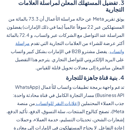
3. تفضيل المستهلك المعلن لمراسلة العلامات
التجارية
يوثق تقرير Meta عن حالة مراسلة الأعمال أن 73.3 بالمائة من
المستهلكين عبر 22 سوقاً عالمياً (بما في ذلك الإمارات) يفضلون
المراسلة عند التواصل مع الشركات عبر واتساب، و 72.4 بالمائة
أكثر عرضة للشراء من العلامات التجارية التي تقدم
مراسلة
واتساب
. يفضل مشترو B2B في الإمارات بشكل كبير واتساب
على البريد الإلكتروني للتواصل التجاري. يترجم هذا التفضيل
المعلن مباشرة إلى معدلات تحويل قابلة للقياس.
4. بنية قناة جاهزة للتجارة
تدعم واجهة برمجة تطبيقات واتساب للأعمال (WhatsApp
Business API) مسار التجارة الكامل في قناة محادثة واحدة:
جذب العملاء المحتملين (
إعلانات النقر للواتساب
من منصة
Meta)، تصفح كتالوج المنتجات، سلة التسوق، الدفع، تأكيد الدفع،
إشعارات الشحن، تحديثات التسليم، خدمة العملاء، وحملات
إعادة التفاعل. لا يحتاج المستهلكون في الإمارات إلى مغادرة