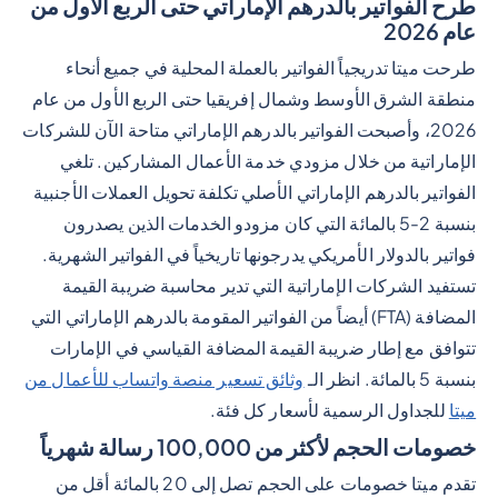
طرح الفواتير بالدرهم الإماراتي حتى الربع الأول من
عام 2026
طرحت ميتا تدريجياً الفواتير بالعملة المحلية في جميع أنحاء
منطقة الشرق الأوسط وشمال إفريقيا حتى الربع الأول من عام
2026، وأصبحت الفواتير بالدرهم الإماراتي متاحة الآن للشركات
الإماراتية من خلال مزودي خدمة الأعمال المشاركين. تلغي
الفواتير بالدرهم الإماراتي الأصلي تكلفة تحويل العملات الأجنبية
بنسبة 2-5 بالمائة التي كان مزودو الخدمات الذين يصدرون
فواتير بالدولار الأمريكي يدرجونها تاريخياً في الفواتير الشهرية.
تستفيد الشركات الإماراتية التي تدير محاسبة ضريبة القيمة
المضافة (FTA) أيضاً من الفواتير المقومة بالدرهم الإماراتي التي
تتوافق مع إطار ضريبة القيمة المضافة القياسي في الإمارات
بنسبة 5 بالمائة. انظر الـ
وثائق تسعير منصة واتساب للأعمال من
ميتا
للجداول الرسمية لأسعار كل فئة.
خصومات الحجم لأكثر من 100,000 رسالة شهرياً
تقدم ميتا خصومات على الحجم تصل إلى 20 بالمائة أقل من