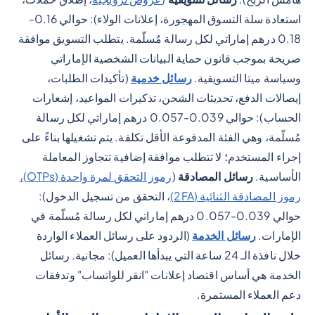
استعادة سلة التسوق المهجورة، إعلانات الولاء): حوالي 0.16-
0.18 درهم إماراتي لكل رسالة مُسلّمة. يتطلب التسويق موافقة
صريحة بموجب قانون حماية البيانات الشخصية الإماراتي
وسياسة ميتا التسويقية.
رسائل خدمية
(تأكيدات الطلبات،
إيصالات الدفع، تحديثات الشحن، تذكيرات المواعيد، إشعارات
الحساب): حوالي 0.039-0.057 درهم إماراتي لكل رسالة
مُسلّمة، وهي الفئة المدفوعة الأقل تكلفة. يتم تشغيلها بناءً على
إجراء المستخدم؛ لا تتطلب موافقة إضافية تتجاوز المعاملة
الأساسية.
رسائل المصادقة
(
رموز التحقق لمرة واحدة (OTPs)،
رموز المصادقة الثنائية (2FA)
، التحقق من تسجيل الدخول):
حوالي 0.039-0.057 درهم إماراتي لكل رسالة مُسلّمة في
الإمارات.
رسائل الخدمة
(الردود على رسائل العملاء الواردة
خلال نافذة الـ 24 ساعة التي يبدأها العميل): مجانية. رسائل
الخدمة هي أساس اقتصاد إعلانات "انقر للواتساب" وتدفقات
دعم العملاء المستمرة.