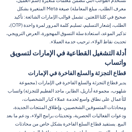
تستخدم القوالب التي تتضمن معلمات متغيرة (اسم العميل،
معرف الطلب، مبلغ المعاملة) صيغة Meta المتغيرة بشكل
صحيح في كلتا اللغتين. تشمل قوالب الإمارات الشائعة: تأكيد
الطلب، إشعار التسليم، تسليم كلمة المرور لمرة واحدة (OTP)،
تذكير الموعد، استعادة سلة التسوق المهجورة، العرض الترويجي،
تحديث نقاط الولاء، ترحيب خدمة العملاء.
أدلة التشغيل القطاعية في الإمارات لتسويق
واتساب
قطاع التجزئة والسلع الفاخرة في الإمارات
يدير قطاع التجزئة والسلع الفاخرة في الإمارات (مجموعة
شلهوب، مجموعة أباريل، الطاير، ماجد الفطيم للتجزئة) واتساب
للأعمال على نطاق واسع لخدمة عملاء كبار الشخصيات،
ومحادثات المتسوقين الشخصيين، وإطلاق المنتجات الجديدة،
ودعوات الفعاليات الحصرية، وتحديثات برامج الولاء، ودعم ما بعد
البيع. يستفيد قطاع السلع الفاخرة بشكل خاص من محادثات
واتساب التي تتم بوساطة بشرية، حيث يحافظ المتسوقون