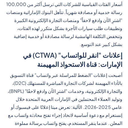
أسعار الفئات القياسية للشركات التي ترسل أكثر من 100,000
رسالة خدمية أو مصادقة شهرياً. تتأهل البنوك الإماراتية ومنصات
"اشترِ الآن وادفع لاحقاً" ومنصات التجارة الإلكترونية الكبيرة
وتطبيقات طلب سيارات الأجرة بشكل متكرر لهذه الفئات،
وتنخفض التكلفة الهامشية لرسالة مصادقة أو خدمية إضافية
بشكل كبير عند التوسع.
إعلانات "انقر للواتساب" (CTWA) في
الإمارات: قناة الاستحواذ المهيمنة
أصبحت إعلانات "الضغط للمراسلة عبر واتساب" قناة التسويق
بالأداء المهيمنة لشركات التجارة المباشرة للمستهلك (D2C)،
والتجارة الإلكترونية، وخدمات "اشترِ الآن وادفع لاحقًا" (BNPL)،
وتوليد العملاء المحتملين في الإمارات العربية المتحدة خلال
عامي 2025-2026. الآلية: تعرض ميتا إعلانًا على فيسبوك أو
إنستغرام مع دعوة أساسية لاتخاذ إجراء تفتح محادثة واتساب مع
المعلن. عندما ينقر المستخدم، يفتح واتساب برسالة مملوءة