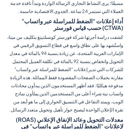
مسبقًا؛ يرى النشاط التجاري الرسالة الواردة وتبدأ نافذة خدمة
العملاء التي تستمر 24 ساعة. الجدوى الاقتصادية حاسمة.
أداء إعلانات "الضغط للمراسلة عبر واتساب"
(CTWA) حسب قياس فورستر
كشفت دراسة أجرتها شركة فورستر كونسلتينغ بتكليف من ميتا،
واستُشهد بها على نطاق واسع في قطاع التسويق الرقمي في
الإمارات العربية المتحدة، عن زيادة بنسبة 94 بالمائة في معدل
التحويل وانخفاض بنسبة 92 بالمائة في تكلفة العميل المحتمل
للشركات التي تدير إعلانات "الضغط للمراسلة عبر واتساب"
مقارنة بحملات الصفحات المقصودة فقط المماثلة. هذه الزيادة
مدفوعة هيكليًا: فقد أظهر المستخدمون الذين يبدأون محادثات
واتساب نية شراء أعلى من المستخدمين الذين يملأون نماذج
الويب، ويمتد التفاعل في التنسيق الحواري إلى ما هو أبعد من
نقرة الإعلان الواحدة ليصبح حوار تأهيل وتحويل متعدد الرسائل.
معدلات التحويل وعائد الإنفاق الإعلاني (ROAS)
لإعلانات "الضغط للمراسلة عبر واتساب" في