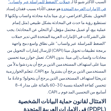
السبب الأكثر شيوعًا لـ
حملات "الضغط للمراسلة عبر واتساب"
في الإمارات العربية المتحدة
هو ضعف الأداء بسبب فقدان إسناد
التحويل. بشكل افتراضي، ترى ميتا بداية محادثة واتساب ولكنها لا
تستطيع رؤية ما حدث في المحادثة بشكل طبيعي (مثل إتمام
عملية بيع، أو عميل محتمل مؤهل، أو التخلي عن المحادثة). يجب
على الشركات في الإمارات العربية المتحدة التي تدير حملات
"الضغط للمراسلة عبر واتساب" على نطاق واسع دمج واجهة
برمجة تطبيقات تحويل ميتا (CAPI) لإرسال إشارات التحويل من
محادثات واتساب إلى ميتا. بدون CAPI، تعمل خوارزمية تحسين
ميتا على استهداف المستخدمين الذين يرجح أن يدردشوا بدلاً من
المستخدمين الذين يرجح أن يشتروا. مع CAPI، تتعلم الخوارزمية
تدريجيًا استهداف المستخدمين الذين يرجح أن يتحولوا؛ وعادةً ما
تتحسن كفاءة الحملة بنسبة 30-60 بالمائة على مدار 4-8
أسابيع من التحسين المدعوم بـ CAPI.
الامتثال لقانون حماية البيانات الشخصية
(PDPL) في الإمارات العربية المتحدة