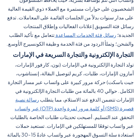
الشخصيون على حوارات مستمرة مع العملاء ذوي القيمة العالية
على مدار سنوات بدلاً من الجلسات القائمة على المعاملات. تدفع
رسائل فئة التسويق إعلانات الفعاليات وإطلاق المنتجات
الجديدة؛
رسائل فئة الخدمات المساعدة
تتعامل مع تأكيد الطلب
والشحن؛ وتملأ الردود من فئة الخدمة وظيفة الكونسيرج الأوسع.
التجارة الإلكترونية والتجارة السريعة في الإمارات
تولد التجارة الإلكترونية في الإمارات (نون، كارفور الإمارات،
أمازون الإمارات، طلبات، كريم لتوصيل البقالة، إنستاشوب،
جيت باسكت) حركة مرور كبيرة على واتساب عبر مسار التجارة
الكامل. حوالي 40 بالمائة من طلبات التجارة الإلكترونية في
الإمارات تتضمن الدفع عند الاستلام، مما يتطلب
رسالة نصية
قصيرة (SMS) أو كلمة مرور لمرة واحدة (OTP) عبر واتساب
التحقق عند التسليم. أصبحت تحديثات طلبات الخاصة بالطلبات
عبر واتساب توقعًا للمستهلكين في الإمارات. تستعيد حملات
استعادة سلة التسوق المهجورة عبر واتساب عادةً 15-30 بالمائة