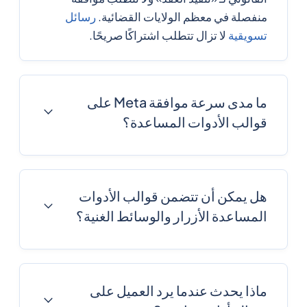
منفصلة في معظم الولايات القضائية.
رسائل
تسويقية
لا تزال تتطلب اشتراكًا صريحًا.
ما مدى سرعة موافقة Meta على
قوالب الأدوات المساعدة؟
تتم الموافقة على معظم قوالب الأدوات
المساعدة في غضون 1-4 ساعات باستخدام
مركز
الرسائل
في مرحلة ما قبل الفحص. تتم الموافقة
هل يمكن أن تتضمن قوالب الأدوات
بشكل أسرع على النماذج التي لا تحتوي على
المساعدة الأزرار والوسائط الغنية؟
متغيرات وذات هدف واضح للمعاملات والأنماط
الشائعة المطابقة.
نعم. تدعم قوالب الأدوات المساعدة أزرار الرد
السريع وأزرار الحث على اتخاذ إجراء والصور
والمستندات ودبابيس الموقع ومراجع المنتج. لا
ماذا يحدث عندما يرد العميل على
تكلف الأزرار التي تفتح محادثة نافذة الخدمة أي