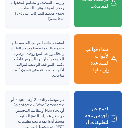
وإرسال الشحنة، والتسليم المجدول،
المعاملات
وحجز الموعد، وتنبيه الحساب.
تحتوي معظم الشركات على 6-15
حدثًا محفزًا.
استخدم مكتبة القوالب الخاصة بنا أو
إنشاء قوالب
صمم قوالب مخصصة مع رقم الطلب
والحالة ورابط التتبع ووقت الوصول
الأدوات
المتوقع وأزرار الرد السريع. عادةً ما
المساعدة
تكتمل الموافقة الوصفية لقوالب
وإرسالها
الأدوات المساعدة في غضون 1-4
ساعات.
قم بتوصيل Shopify أو Magento أو
WooCommerce أو Salesforce
الدمج عبر
أو HubSpot أو نظامك المخصص
واجهة برمجة
من خلال عمليات الدمج المبنية
التطبيقات أو
مسبقًا أو واجهة برمجة تطبيقات
REST. قم بتشغيل القوالب