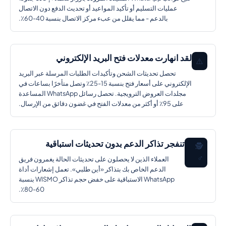
عمليات التسليم أو تأكيد المواعيد أو تحديث الدفع دون الاتصال
بالدعم - مما يقلل من عبء مركز الاتصال بنسبة 40-60٪.
لقد انهارت معدلات فتح البريد الإلكتروني
⚠️
تحصل تحديثات الشحن وتأكيدات الطلبات المرسلة عبر البريد
الإلكتروني على أسعار فتح بنسبة 15-25٪ وتصل متأخرًا بساعات في
مجلدات العروض الترويجية. تحصل رسائل WhatsApp المساعدة
على 95٪ أو أكثر من معدلات الفتح في غضون دقائق من الإرسال.
تنفجر تذاكر الدعم بدون تحديثات استباقية
🕵️ ‍
♂️
العملاء الذين لا يحصلون على تحديثات الحالة يغمرون فريق
الدعم الخاص بك بتذاكر «أين طلبي». تعمل إشعارات أداة
WhatsApp الاستباقية على خفض حجم تذاكر WISMO بنسبة
60-80٪.