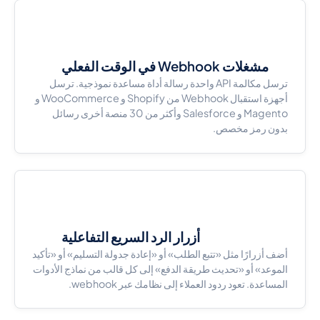
مشغلات Webhook في الوقت الفعلي
ترسل مكالمة API واحدة رسالة أداة مساعدة نموذجية. ترسل
أجهزة استقبال Webhook من Shopify و WooCommerce و
Magento و Salesforce وأكثر من 30 منصة أخرى رسائل
بدون رمز مخصص.
أزرار الرد السريع التفاعلية
أضف أزرارًا مثل «تتبع الطلب» أو «إعادة جدولة التسليم» أو «تأكيد
الموعد» أو «تحديث طريقة الدفع» إلى كل قالب من نماذج الأدوات
المساعدة. تعود ردود العملاء إلى نظامك عبر webhook.