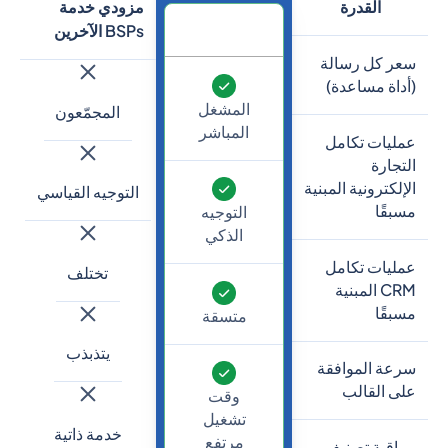
القدرة
مزودي خدمة
BSPs الآخرين
سعر كل رسالة
(أداة مساعدة)
المشغل
المجمّعون
المباشر
عمليات تكامل
التجارة
الإلكترونية المبنية
التوجيه القياسي
مسبقًا
التوجيه
الذكي
عمليات تكامل
تختلف
CRM المبنية
مسبقًا
متسقة
يتذبذب
سرعة الموافقة
على القالب
وقت
تشغيل
خدمة ذاتية
مرتفع
مراقبة تصنيف