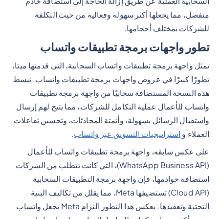
السحابية العملية عن طريق إزالة الحاجة إلى استضافة خادم
منفصل، مما يجعلها أكثر سهولة وفعالية من حيث التكلفة
للشركات بمختلف أحجامها.
تطور واجهات برمجة تطبيقات واتساب
تمثل واجهة برمجة تطبيقات واتساب السحابية، التي قدمتها ميتا،
تطورًا كبيرًا في عروض واجهات برمجة تطبيقات واتساب. تبسط
هذه النسخة المستضافة سحابيًا من واجهة برمجة تطبيقات
واتساب للأعمال عملية التكامل للشركات، مما يتيح لهم إرسال
واستقبال الرسائل بسهولة، وأتمتة المحادثات، وتحسين تفاعلات
العملاء و
استراتيجيات التسويق عبر واتساب
.
على عكس سابقه، واجهة برمجة تطبيقات واتساب للأعمال
(WhatsApp Business API)، التي كانت تتطلب من الشركات
استضافة خوادمها، فإن واجهة برمجة التطبيقات السحابية
(Cloud API) تستضيفها Meta، مما يقلل من تكاليف البنية
التحتية وتعقيدها. يعكس هذا التطور التزام Meta بجعل واتساب