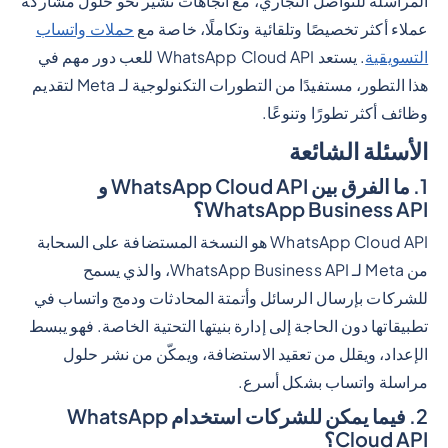
المراسلة للتواصل التجاري، مع اتجاهات تشير نحو حلول مشاركة
عملاء أكثر تخصيصًا وتلقائية وتكاملًا، خاصة مع
حملات واتساب
التسويقية
. يستعد WhatsApp Cloud API للعب دور مهم في
هذا التطور، مستفيدًا من التطورات التكنولوجية لـ Meta لتقديم
وظائف أكثر تطورًا وتنوعًا.
الأسئلة الشائعة
1. ما الفرق بين WhatsApp Cloud API و
WhatsApp Business API؟
WhatsApp Cloud API هو النسخة المستضافة على السحابة
من Meta لـ WhatsApp Business API، والذي يسمح
للشركات بإرسال الرسائل وأتمتة المحادثات ودمج واتساب في
تطبيقاتها دون الحاجة إلى إدارة بنيتها التحتية الخاصة. فهو يبسط
الإعداد، ويقلل من تعقيد الاستضافة، ويمكّن من نشر حلول
مراسلة واتساب بشكل أسرع.
2. فيما يمكن للشركات استخدام WhatsApp
Cloud API؟