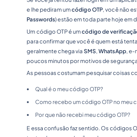
e lhe pediram um
código OTP
, você não e
Passwords
) estão em toda parte hoje em d
Um código OTP é um
código de verificaç
para confirmar que
você
é quem está tenta
geralmente chega via
SMS
,
WhatsApp
, e
poucos minutos por motivos de segurança
As pessoas costumam pesquisar coisas c
Qual é o meu código OTP?
Como recebo um código OTP no meu ce
Por que não recebi meu código OTP?
E essa confusão faz sentido. Os códigos 