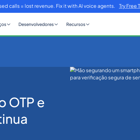
sed calls = lost revenue. Fix it with AI voice agents.
Try Free 
ços
Desenvolvedores
Recursos
igo OTP e por que você continua recebendo um
o OTP e
tinua