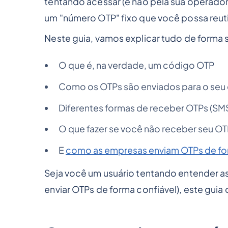
tentando acessar (e não pela sua operador
um "número OTP" fixo que você possa reutil
Neste guia, vamos explicar tudo de forma 
O que é, na verdade, um código OTP
Como os OTPs são enviados para o seu 
Diferentes formas de receber OTPs (SMS
O que fazer se você não receber seu O
E
como as empresas enviam OTPs de fo
Seja você um usuário tentando entender
enviar OTPs de forma confiável), este guia