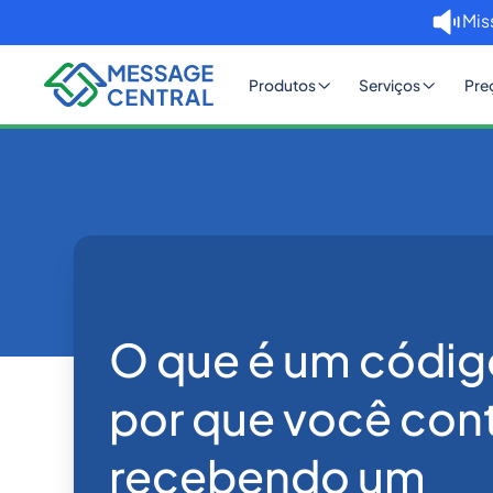
Mis
Produtos
Serviços
Pre
Home
Blog
O que é um cód
OTP SMS Verification
O que é um códig
por que você con
recebendo um