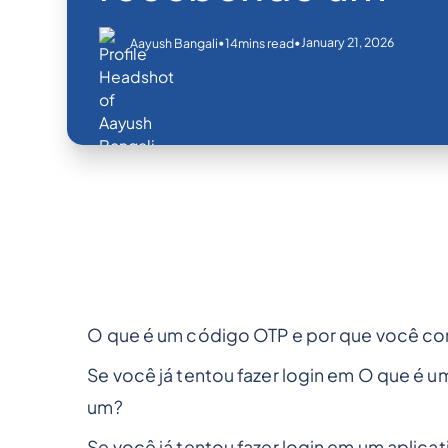
•
•
January 21, 2026
Aayush Bangali
14
mins read
O que é um código OTP e por que você c
Se você já tentou fazer login em O que é
um?
Se você já tentou fazer login em um aplica