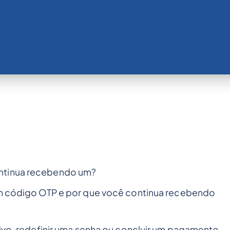
ontinua recebendo um?
 um código OTP e por que você continua recebendo
tivo, redefinir uma senha ou concluir um pagamento