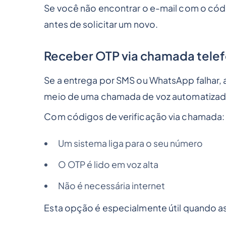
Se você não encontrar o e-mail com o códi
antes de solicitar um novo.
Receber OTP via chamada telef
Se a entrega por SMS ou WhatsApp falhar,
meio de uma chamada de voz automatizad
Com códigos de verificação via chamada:
Um sistema liga para o seu número
O OTP é lido em voz alta
Não é necessária internet
Esta opção é especialmente útil quando 