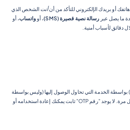
اتفك أو بريدك الإلكتروني للتأكد من أن
أنت
الشخص الذي
دة ما يصل عبر
رسالة نصية قصيرة (SMS)
، أو
واتساب
، أو
لال دقائق لأسباب أمنية.
وهذا الارتباك منطقي. يتم إنشاء رموز التحقق (OTP) بواسطة الخدمة التي تحاول الوصول إليها (وليس بواسطة
شبكة الهاتف المحمول الخاصة بك) وهي تتغير في كل مرة. لا يوجد "رقم OTP" ثابت يمكنك إعادة استخدامه أو