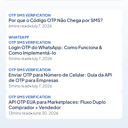
OTP SMS VERIFICATION
Por que o Código OTP Não Chega por SMS?
6
mins read
•
July 7, 2026
WHATSAPP
OTP SMS VERIFICATION
Login OTP do WhatsApp: Como Funciona &
Como Implementá-lo
5
mins read
•
July 7, 2026
OTP SMS VERIFICATION
Enviar OTP para Número de Celular: Guia da API
de OTP para Empresas
5
mins read
•
July 7, 2026
OTP SMS VERIFICATION
API OTP EUA para Marketplaces: Fluxo Duplo
Comprador + Vendedor
13
mins read
•
June 30, 2026