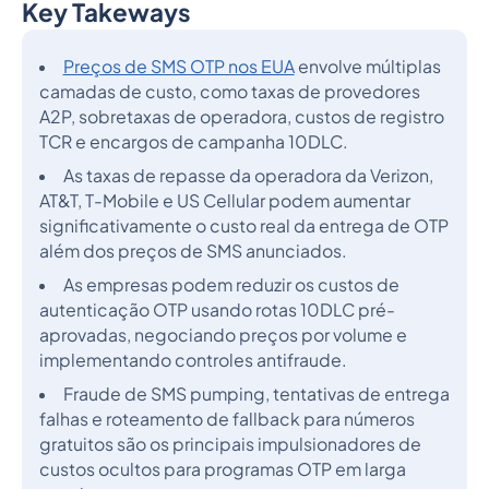
Key Takeways
Heading 2
Preços de SMS OTP nos EUA
envolve múltiplas
camadas de custo, como taxas de provedores
A2P, sobretaxas de operadora, custos de registro
TCR e encargos de campanha 10DLC.
As taxas de repasse da operadora da Verizon,
AT&T, T-Mobile e US Cellular podem aumentar
significativamente o custo real da entrega de OTP
além dos preços de SMS anunciados.
As empresas podem reduzir os custos de
autenticação OTP usando rotas 10DLC pré-
aprovadas, negociando preços por volume e
implementando controles antifraude.
Fraude de SMS pumping, tentativas de entrega
falhas e roteamento de fallback para números
gratuitos são os principais impulsionadores de
custos ocultos para programas OTP em larga