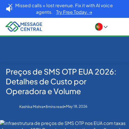
Missed calls = lost revenue. Fix it with AI voice
agents.
Try Free Today. →
Preços de SMS OTP EUA 2026:
Home
Blog
OTP SMS Verification
Preços de SMS OTP EUA 2026: Detalhes de Custo
Detalhes de Custo por
por Operadora e Volume
Operadora e Volume
•
•
May 18, 2026
Kashika Mishra
8
mins read