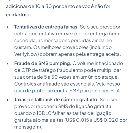
adicionar de 10 a 30 por cento se você não for
cuidadoso:
Tentativas de entrega falhas.
Se o seu provedor
cobra por tentativa em vez de por entrega bem-
sucedida, as mensagens perdidas ainda lhe
custam. Os melhores provedores (incluindo
VerifyNow) cobram apenas pela entrega aceita.
Fraude de SMS pumping.
O volume inflacionado
de OTP de tráfego fraudulento pode multiplicar
sua conta de 5 a 50 vezes em um único ataque.
Controles antifraude são essenciais. Veja nosso
guia de proteção contra SMS pumping nos EUA
.
Taxas de fallback de número gratuito.
Se o seu
provedor recorrer a SMS de ligação gratuita
quando o 10DLC falhar, as tarifas de ligação
gratuita são mais altas (US$ 0,015 a US$ 0,020 por
mensagem).