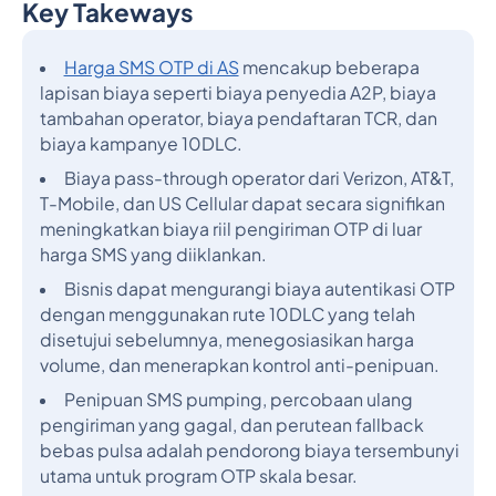
Key Takeways
Judul 2
Harga SMS OTP di AS
mencakup beberapa
lapisan biaya seperti biaya penyedia A2P, biaya
tambahan operator, biaya pendaftaran TCR, dan
biaya kampanye 10DLC.
Biaya pass-through operator dari Verizon, AT&T,
T-Mobile, dan US Cellular dapat secara signifikan
meningkatkan biaya riil pengiriman OTP di luar
harga SMS yang diiklankan.
Bisnis dapat mengurangi biaya autentikasi OTP
dengan menggunakan rute 10DLC yang telah
disetujui sebelumnya, menegosiasikan harga
volume, dan menerapkan kontrol anti-penipuan.
Penipuan SMS pumping, percobaan ulang
pengiriman yang gagal, dan perutean fallback
bebas pulsa adalah pendorong biaya tersembunyi
utama untuk program OTP skala besar.