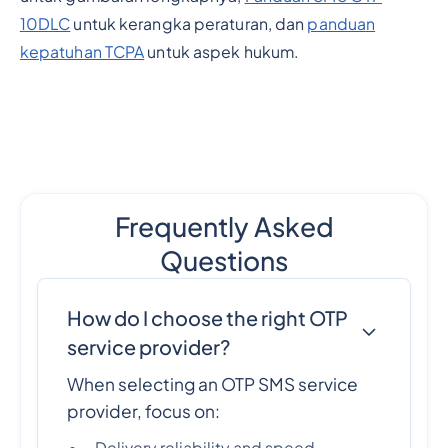
10DLC
untuk kerangka peraturan, dan
panduan
kepatuhan TCPA
untuk aspek hukum.
Frequently Asked
Questions
How do I choose the right OTP
service provider?
When selecting an OTP SMS service
provider, focus on:
Delivery reliability and speed