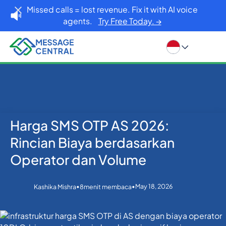
Missed calls = lost revenue. Fix it with AI voice
agents.
Try Free Today. →
Harga SMS OTP AS 2026:
Rumah
Blog
Verifikasi SMS OTP
Harga SMS OTP AS 2026: Rincian Biaya berdasarkan
Rincian Biaya berdasarkan
Operator dan Volume
Operator dan Volume
•
•
May 18, 2026
Kashika Mishra
8
menit membaca