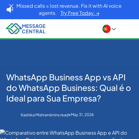
Missed calls = lost revenue. Fix it with AI voice
agents.
Try Free Today. →
WhatsApp Business App vs API
Home
Blog
WhatsApp
WhatsApp Business App vs API do WhatsApp
do WhatsApp Business: Qual é o
Business: Qual é o Ideal para Sua Empresa?
Ideal para Sua Empresa?
•
•
May 31, 2026
Kashika Mishra
6
mins read