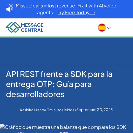
Missed calls = lost revenue. Fix it with AI voice
agents.
Try Free Today. →
API REST frente a SDK para la
Inicio
Blog
OTP SMS Verification
API REST frente a SDK para la entrega OTP: Guía para
entrega OTP: Guía para
desarrolladores
desarrolladores
•
•
September 30, 2025
Kashika Mishra
3
minutos leídos