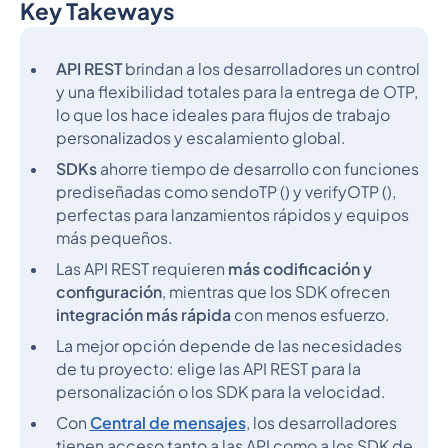
Key Takeways
Epígrafe 2
API REST
brindan a los desarrolladores un control
y una flexibilidad totales para la entrega de OTP,
lo que los hace ideales para flujos de trabajo
personalizados y escalamiento global.
SDKs
ahorre tiempo de desarrollo con funciones
prediseñadas como sendoTP () y verifyOTP (),
perfectas para lanzamientos rápidos y equipos
más pequeños.
Las API REST requieren
más codificación y
configuración
, mientras que los SDK ofrecen
integración más rápida
con menos esfuerzo.
La mejor opción depende de las necesidades
de tu proyecto: elige las API REST para la
personalización o los SDK para la velocidad.
Con
Central de mensajes
, los desarrolladores
tienen acceso tanto a las API como a los SDK de