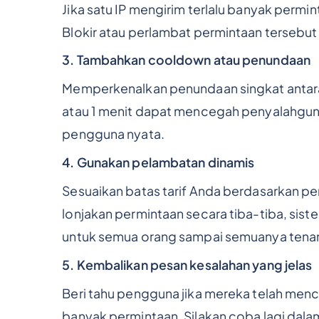
Jika satu IP mengirim terlalu banyak permi
Blokir atau perlambat permintaan tersebut 
3. Tambahkan cooldown atau penundaan
Memperkenalkan penundaan singkat antar
atau 1 menit dapat mencegah penyalahgu
pengguna nyata.
4. Gunakan pelambatan dinamis
Sesuaikan batas tarif Anda berdasarkan peri
lonjakan permintaan secara tiba-tiba, si
untuk semua orang sampai semuanya tena
5. Kembalikan pesan kesalahan yang jelas
Beri tahu pengguna jika mereka telah menca
banyak permintaan. Silakan coba lagi dal