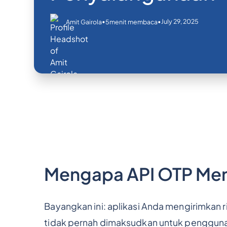
•
•
July 29, 2025
Amit Gairola
5
menit membaca
Mengapa API OTP Me
Bayangkan ini: aplikasi Anda mengirimkan 
tidak pernah dimaksudkan untuk pengguna