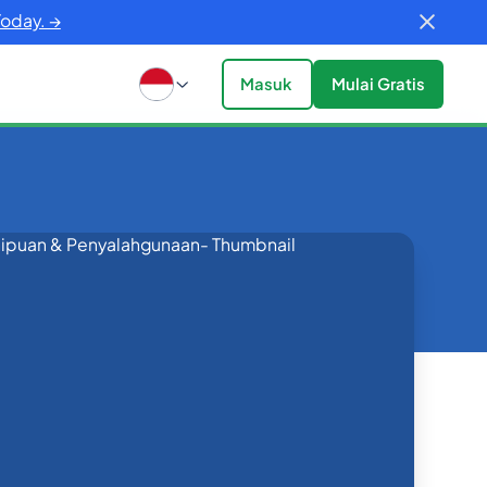
Today. →
Masuk
Mulai Gratis