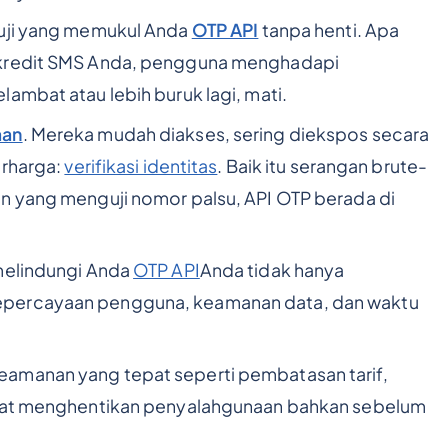
guji yang memukul Anda
OTP API
tanpa henti. Apa
 kredit SMS Anda, pengguna menghadapi
ambat atau lebih buruk lagi, mati.
aan
. Mereka mudah diakses, sering diekspos secara
erharga:
verifikasi identitas
. Baik itu serangan brute-
n yang menguji nomor palsu, API OTP berada di
 melindungi Anda
OTP API
Anda tidak hanya
epercayaan pengguna, keamanan data, dan waktu
eamanan yang tepat seperti pembatasan tarif,
dapat menghentikan penyalahgunaan bahkan sebelum