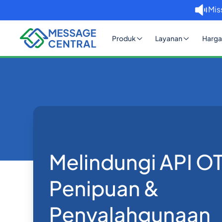
Mis
Produk
Layanan
Harga
Rumah
Blog
Melindungi API O
Verifikasi SMS OTP
Melindungi API OT
Penipuan &
Penyalahgunaan