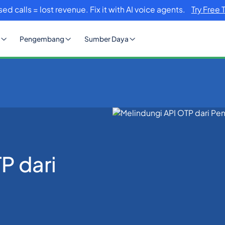
sed calls = lost revenue. Fix it with AI voice agents.
Try Free 
Pengembang
Sumber Daya
TP dari Penipuan & Penyalahgunaan
P dari