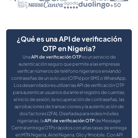
+50
¿Qué es una API de verificación
OTP en Nigeria?
Una
API de verificación OTP
es un servicio de
autenticación seguro que permite a las empresas
verificar números de teléfono nigerianos enviando
contraseñas de un solo uso (OTPs) por SMS o WhatsApp.
Los desarrolladores utilizan las API de verificación OTP
para autenticar usuarios durante el registro de cuentas,
el inicio de sesión, la recuperación de contraseñas, las
aprobaciones de transacciones y la autenticación de
dos factores (2FA). Diseñada para redes móviles
nigerianas, la
API de verificación OTP
de Message
Central entrega OTPs rápidos con altas tasas de entrega
en MTN Nigeria, Airtel Nigeria, Glo y 9mobile. Con API