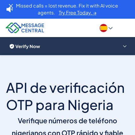
Missed calls = lost revenue. Fix it with AI voice
agents.
Try Free Today. →
API de verificación
OTP para Nigeria
Verifique números de teléfono
nigerianos con OTP rápido y fiable