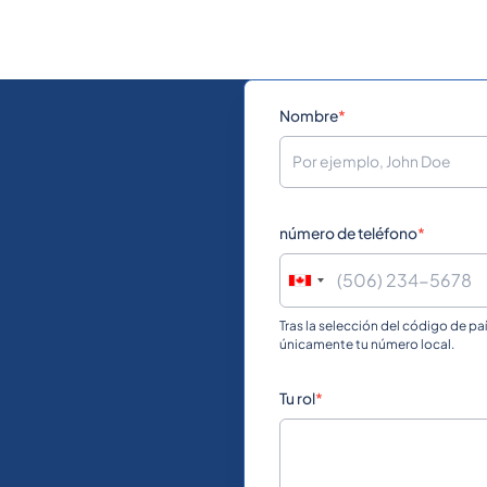
Nombre
*
número de teléfono
*
Tras la selección del código de pa
únicamente tu número local.
Tu rol
*