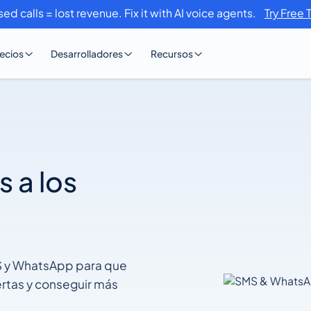
sed calls = lost revenue. Fix it with AI voice agents.
Try Free 
ecios
Desarrolladores
Recursos
s a los
S y WhatsApp para que
rtas y conseguir más