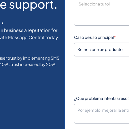
ce support.
.
r business a reputation for
s with Message Central today.
Caso de uso principal
*
Seleccione un producto
user trust by implementing SMS
40%, trust increased by 20%
¿Qué problema intentas resol