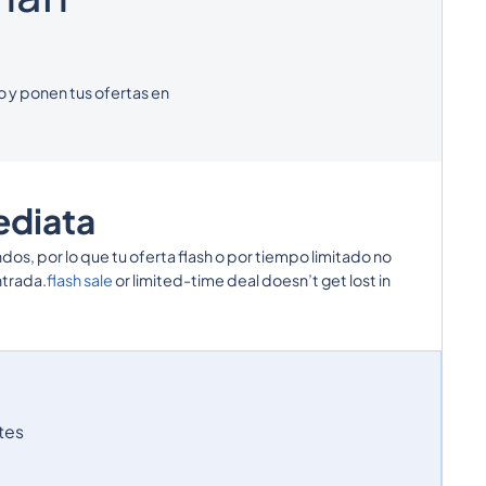
o y ponen tus ofertas en
ediata
os, por lo que tu oferta flash o por tiempo limitado no
ntrada.
flash sale
or limited-time deal doesn’t get lost in