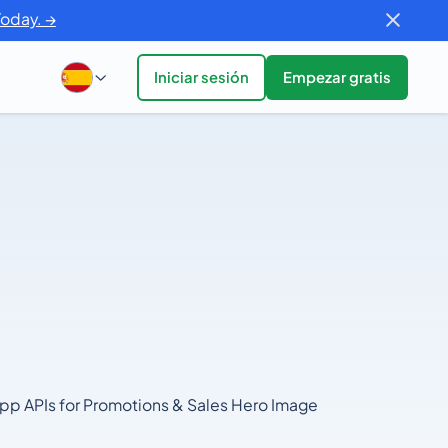
Today. →
Iniciar sesión
Empezar gratis