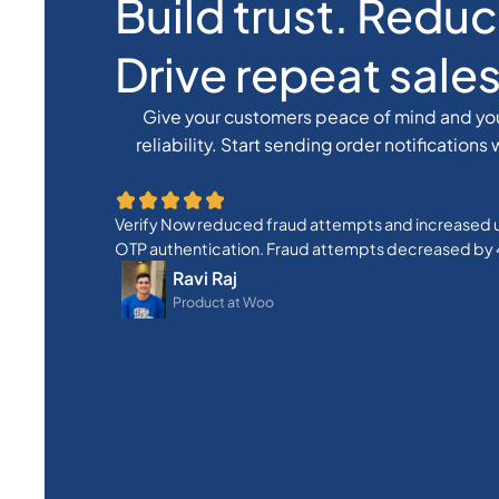
Build trust. Redu
Drive repeat sales
Give your customers peace of mind and you
reliability. Start sending order notification
Verify Now reduced fraud attempts and increased 
OTP authentication. Fraud attempts decreased by 
Ravi Raj
Product at Woo