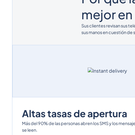
mejor en
Sus clientes revisan sus te
sus manos en cuestión de
Altas tasas de apertura
Más del 90% de las personas abren los SMS y los mensa
se leen.