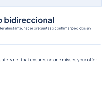
bidireccional
r al instante, hacer preguntas o confirmar pedidos sin
fety net that ensures no one misses your offer.