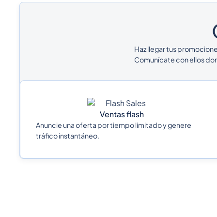
Haz llegar tus promocione
Comunícate con ellos don
Ventas flash
Anuncie una oferta por tiempo limitado y genere
tráfico instantáneo.