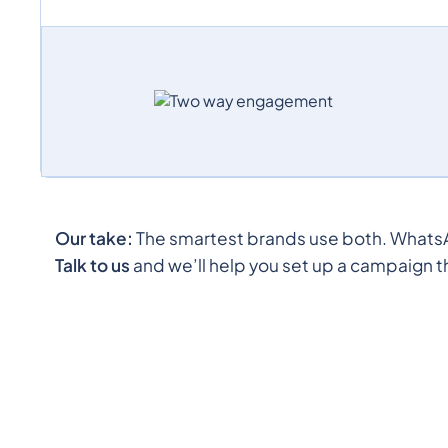
Our take:
The smartest brands use both. WhatsAp
Talk to us
and we’ll help you set up a campaign t