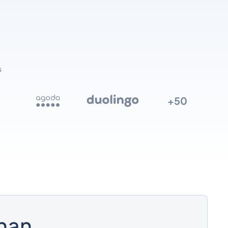
s
+50
onan