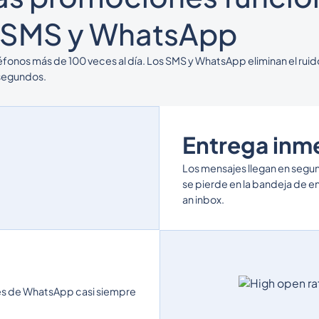
 SMS y WhatsApp
léfonos más de 100 veces al día. Los SMS y WhatsApp eliminan el ruid
 segundos.
Entrega inm
Los mensajes llegan en segund
se pierde en la bandeja de e
an inbox.
jes de WhatsApp casi siempre