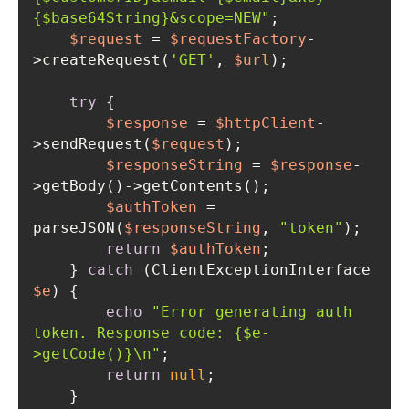
{$base64String}
&scope=NEW"
$request
 = 
$requestFactory
-
>createRequest(
'GET'
, 
$url
try
$response
 = 
$httpClient
-
>sendRequest(
$request
$responseString
 = 
$response
-
$authToken
 = 
parseJSON(
$responseString
, 
"token"
return
$authToken
    } 
catch
 (ClientExceptionInterface 
$e
echo
"Error generating auth 
token. Response code: 
{$e-
>getCode()}
\n"
return
null