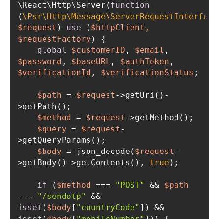
\React\Http\Server(
function
(
\Psr\Http
$request
) 
use
 (
$httpClient
, 
$requestFactory
) 
global
$customerID
, 
$email
, 
$password
, 
$baseURL
, 
$authToken
, 
$verificationId
, 
$verificationStatus
$path
 = 
$request
->getUri()-
$method
 = 
$request
$query
 = 
$request
-
$body
 = json_decode(
$request
-
>getBody()->getContents(), 
true
if
 (
$method
 === 
"POST"
 && 
$path
=== 
"/sendotp"
 && 
isset
(
$body
[
"countryCode"
]) && 
isset
(
$body
[
"mobileNumber"