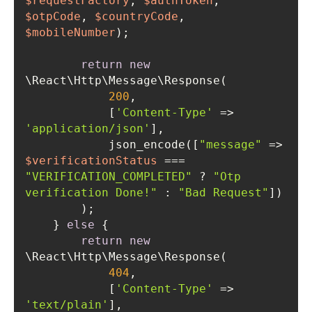
$requestFactory
, 
$authToken
, 
$otpCode
, 
$countryCode
, 
$mobileNumber
return
new
200
            [
'Content-Type'
 => 
'application/json'
            json_encode([
"message"
 => 
$verificationStatus
 === 
"VERIFICATION_COMPLETED"
 ? 
"Otp 
verification Done!"
 : 
"Bad Request"
    } 
else
return
new
404
            [
'Content-Type'
 => 
'text/plain'