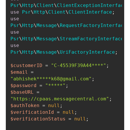
Psr
\
Http
\
Client
\
ClientExceptionInterface
use
Psr
\
Http
\
Client
\
ClientInterface
use
Psr
\
Http
\
Message
\
RequestFactoryInterface
use
Psr
\
Http
\
Message
\
StreamFactoryInterface
use
Psr
\
Http
\
Message
\
UriFactoryInterface
$customerID
 = 
"C-45539F39A44****"
$email
 = 
"abhishek*****k68@gmail.com"
$password
 = 
"*****"
$baseURL
 = 
"https://cpaas.messagecentral.com"
$authToken
 = 
null
$verificationId
 = 
null
$verificationStatus
 = 
null