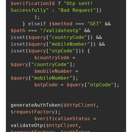
$verificationId
 ? 
"Otp sent! 
Successfully"
 : 
"Bad Request"
    } 
elseif
 (
$method
 === 
"GET"
 && 
$path
 === 
"/validateotp"
 && 
isset
(
$query
[
"countryCode"
]) && 
isset
(
$query
[
"mobileNumber"
]) && 
isset
(
$query
[
"otpCode"
$countryCode
 = 
$query
[
"countryCode"
$mobileNumber
 = 
$query
[
"mobileNumber"
$otpCode
 = 
$query
[
"otpCode"
generateAuthToken(
$httpClient
, 
$requestFactory
$verificationStatus
 = 
validateOtp(
$httpClient
, 