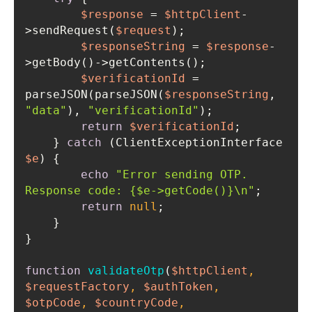
$response
 = 
$httpClient
-
>sendRequest(
$request
$responseString
 = 
$response
-
$verificationId
 = 
parseJSON(parseJSON(
$responseString
, 
"data"
), 
"verificationId"
return
$verificationId
    } 
catch
 (ClientExceptionInterface 
$e
echo
"Error sending OTP. 
Response code: 
{$e->getCode()}
\n"
return
null
function
validateOtp
(
$httpClient
, 
$requestFactory
, 
$authToken
, 
$otpCode
, 
$countryCode
, 