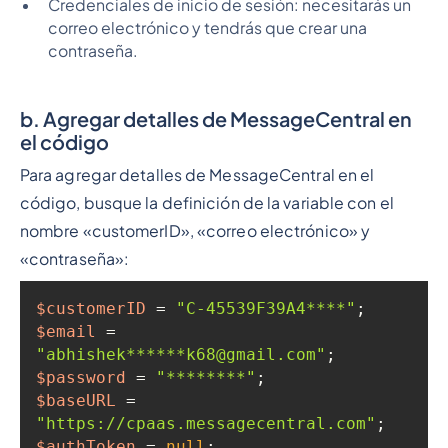
Credenciales de inicio de sesión: necesitarás un
correo electrónico y tendrás que crear una
contraseña.
b.
Agregar detalles de MessageCentral en
el código
Para agregar detalles de MessageCentral en el
código, busque la definición de la variable con el
nombre «customerID», «correo electrónico» y
«contraseña»:
$customerID
 = 
"C-45539F39A4****"
$email
 = 
"abhishek******k68@gmail.com"
$password
 = 
"********"
$baseURL
 = 
"https://cpaas.messagecentral.com"
$authToken
 = 
null