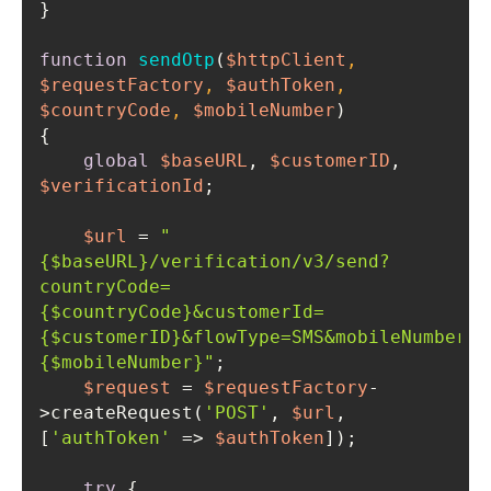
function
sendOtp
(
$httpClient
, 
$requestFactory
, 
$authToken
, 
$countryCode
, 
$mobileNumber
global
$baseURL
, 
$customerID
, 
$verificationId
$url
 = 
"
{$baseURL}
/verification/v3/send?
countryCode=
{$countryCode}
&customerId=
{$customerID}
&flowType=SMS&mobileNumber=
{$mobileNumber}
"
$request
 = 
$requestFactory
-
>createRequest(
'POST'
, 
$url
, 
[
'authToken'
 => 
$authToken
try