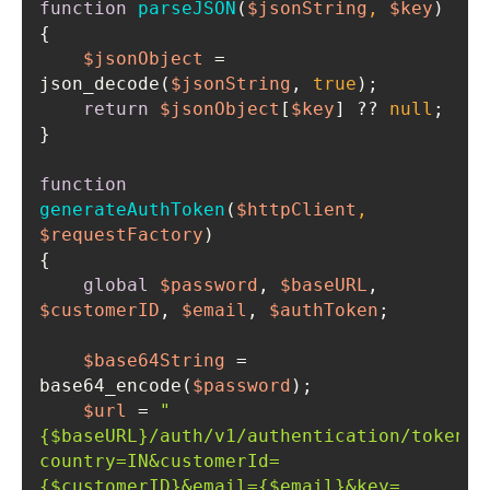
function
parseJSON
(
$jsonString
, 
$key
$jsonObject
 = 
json_decode(
$jsonString
, 
true
return
$jsonObject
[
$key
] ?? 
null
function
generateAuthToken
(
$httpClient
, 
$requestFactory
global
$password
, 
$baseURL
, 
$customerID
, 
$email
, 
$authToken
$base64String
 = 
base64_encode(
$password
$url
 = 
"
{$baseURL}
/auth/v1/authentication/token?
country=IN&customerId=
{$customerID}
&email=
{$email}
&key=