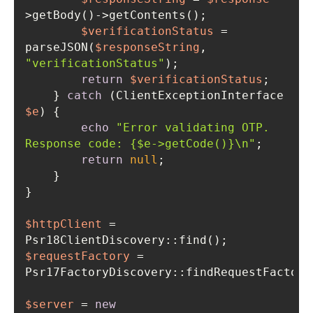
$verificationStatus
 = 
parseJSON(
$responseString
, 
"verificationStatus"
return
$verificationStatus
    } 
catch
 (ClientExceptionInterface 
$e
echo
"Error validating OTP. 
Response code: 
{$e->getCode()}
\n"
return
null
$httpClient
 = 
$requestFactory
 = 
$server
 = 
new