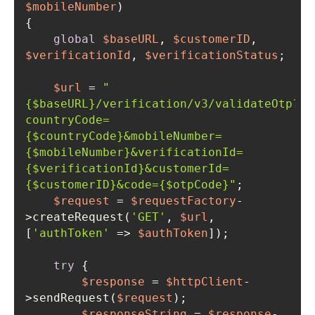
$mobileNumber
global
$baseURL
, 
$customerID
, 
$verificationId
, 
$verificationStatus
$url
 = 
"
{$baseURL}
/verification/v3/validateOtp?
countryCode=
{$countryCode}
&mobileNumber=
{$mobileNumber}
&verificationId=
{$verificationId}
&customerId=
{$customerID}
&code=
{$otpCode}
"
$request
 = 
$requestFactory
-
>createRequest(
'GET'
, 
$url
, 
[
'authToken'
 => 
$authToken
try
$response
 = 
$httpClient
-
>sendRequest(
$request
$responseString
 = 
$response
-