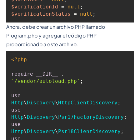
$verificationId
 = 
null
$verificationStatus
 = 
null
;
Ahora, debe crear un archivo PHP llamado
Program.php y agregar el código PHP
proporcionado a este archivo.
<?php
require
__DIR__
 . 
'/vendor/autoload.php'
use
Http
\
Discovery
\
HttpClientDiscovery
use
Http
\
Discovery
\
Psr17FactoryDiscovery
use
Http
\
Discovery
\
Psr18ClientDiscovery
use