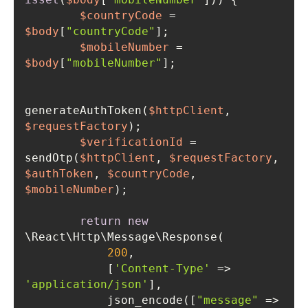
$countryCode
 = 
$body
[
"countryCode"
$mobileNumber
 = 
$body
[
"mobileNumber"
generateAuthToken(
$httpClient
, 
$requestFactory
$verificationId
 = 
sendOtp(
$httpClient
, 
$requestFactory
, 
$authToken
, 
$countryCode
, 
$mobileNumber
return
new
200
            [
'Content-Type'
 => 
'application/json'
            json_encode([
"message"
 => 