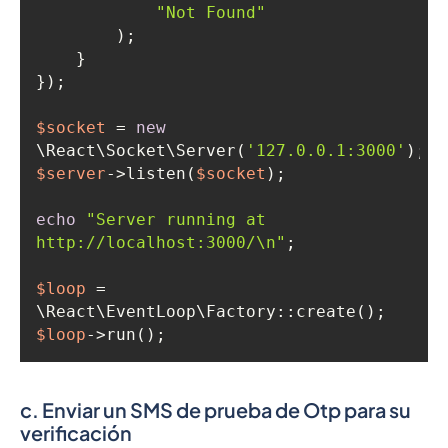
"Not Found"
$socket
 = 
new
\React\Socket\Server(
'127.0.0.1:3000'
$server
->listen(
$socket
echo
"Server running at 
http://localhost:3000/\n"
$loop
 = 
$loop
->run();
c. Enviar un SMS de prueba de Otp para su
verificación