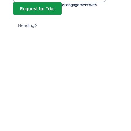
Boost your sales and customer engagement with
Request for Trial
Message Central now!
Heading 2