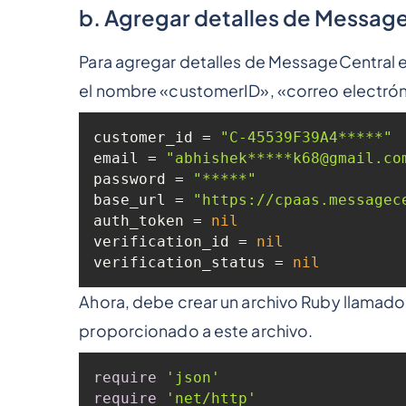
b.
Agregar detalles de Message
Para agregar detalles de MessageCentral en
el nombre «customerID», «correo electrón
customer_id = 
"C-45539F39A4*****"
email = 
"abhishek*****k68@gmail.co
password = 
"*****"
base_url = 
"https://cpaas.messagec
auth_token = 
nil
verification_id = 
nil
verification_status = 
nil
Ahora, debe crear un archivo Ruby llamado
proporcionado a este archivo.
require
'json'
require
'net/http'