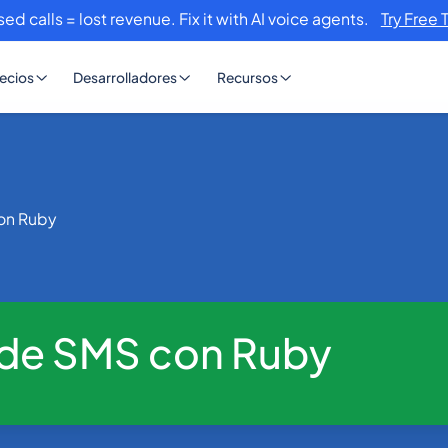
sed calls = lost revenue. Fix it with AI voice agents.
Try Free 
ecios
Desarrolladores
Recursos
con Ruby
n de SMS con Ruby