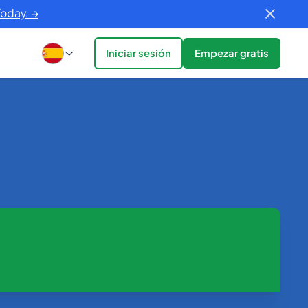
Today. →
Iniciar sesión
Empezar gratis