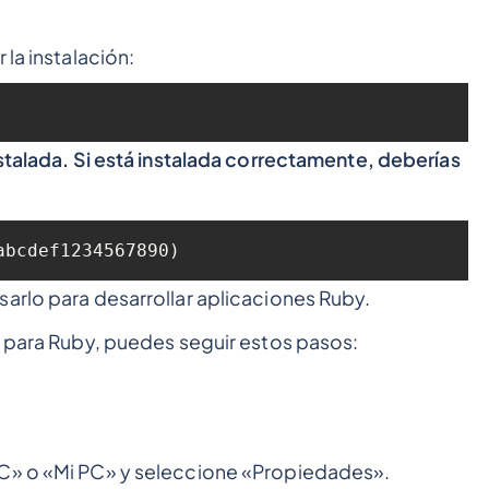
 la instalación:
nstalada. Si está instalada correctamente, deberías
abcdef1234567890)
arlo para desarrollar aplicaciones Ruby.
H para Ruby, puedes seguir estos pasos:
PC» o «Mi PC» y seleccione «Propiedades».