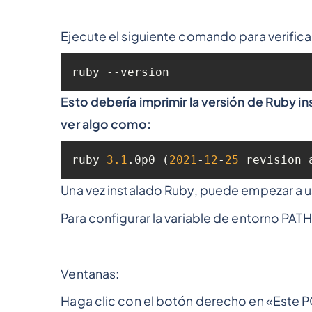
Ejecute el siguiente comando para verificar
ruby --version
Esto debería imprimir la versión de Ruby i
ver algo como:
ruby 
3.1
.0p0 (
2021
-
12
-
25
 revision 
Una vez instalado Ruby, puede empezar a us
Para configurar la variable de entorno PAT
Ventanas:
Haga clic con el botón derecho en «Este 