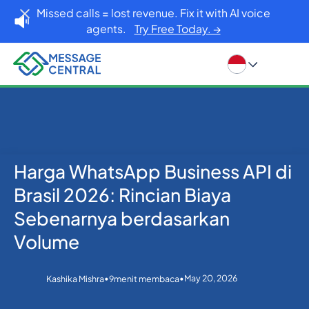
Missed calls = lost revenue. Fix it with AI voice
agents.
Try Free Today. →
Harga WhatsApp Business API di
Rumah
Blog
Whatsapp
Harga WhatsApp Business API di Brasil 2026: Rincian
Brasil 2026: Rincian Biaya
Biaya Sebenarnya berdasarkan Volume
Sebenarnya berdasarkan
Volume
•
•
May 20, 2026
Kashika Mishra
9
menit membaca