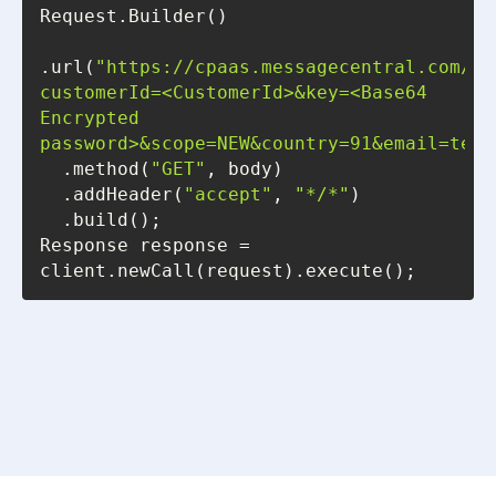
.url(
"https://cpaas.messagecentral.com/au
customerId=<CustomerId>&key=<Base64 
Encrypted 
password>&scope=NEW&country=91&email=test
  .method(
"GET"
  .addHeader(
"accept"
, 
"*/*"
Response response = 
client.newCall(request).execute();