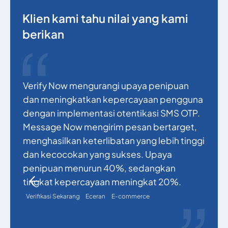
Klien kami tahu nilai yang kami
berikan
Verify Now mengurangi upaya penipuan
P
dan meningkatkan kepercayaan pengguna
m
dengan implementasi otentikasi SMS OTP.
a
Message Now mengirim pesan bertarget,
V
menghasilkan keterlibatan yang lebih tinggi
k
dan kecocokan yang sukses. Upaya
S
penipuan menurun 40%, sedangkan
p
tingkat kepercayaan meningkat 20%.
m
p
Verifikasi Sekarang
Eceran
E-commerce