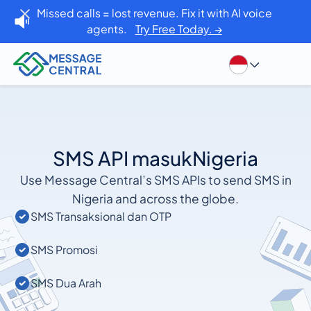
Missed calls = lost revenue. Fix it with AI voice
agents.
Try Free Today. →
SMS API masuk
Nigeria
Use Message Central’s SMS APIs to send SMS in
Nigeria and across the globe.
SMS Transaksional dan OTP
SMS Promosi
SMS Dua Arah