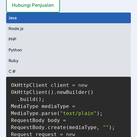
Hubungi Penjualan
Java
Node.js
PHP
Python
Ruby
C #
OkHttpClient client = 
new
MediaType mediaType = 
MediaType.parse(
"text/plain"
RequestBody body = 
RequestBody.create(mediaType, 
""
Request request = 
new