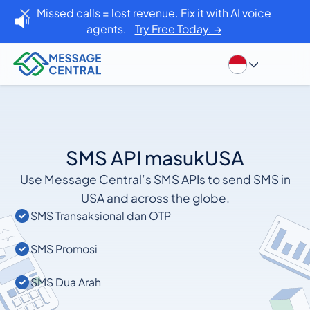
Missed calls = lost revenue. Fix it with AI voice
agents.
Try Free Today. →
SMS API masuk
USA
Use Message Central’s SMS APIs to send SMS in
USA and across the globe.
SMS Transaksional dan OTP
SMS Promosi
SMS Dua Arah