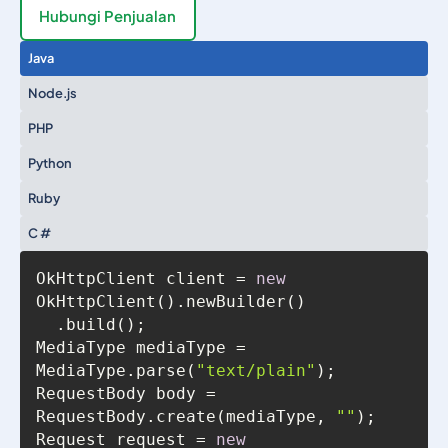
Hubungi Penjualan
Java
Node.js
PHP
Python
Ruby
C #
OkHttpClient client = 
new
MediaType mediaType = 
MediaType.parse(
"text/plain"
RequestBody body = 
RequestBody.create(mediaType, 
""
Request request = 
new