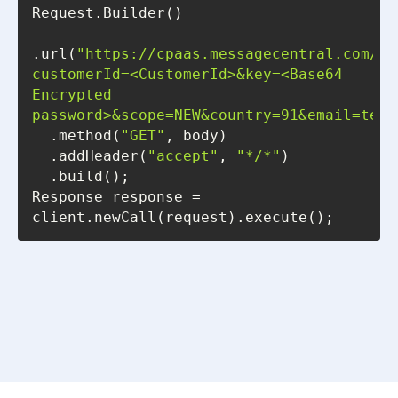
.url(
"https://cpaas.messagecentral.com/au
customerId=<CustomerId>&key=<Base64 
Encrypted 
password>&scope=NEW&country=91&email=test
  .method(
"GET"
  .addHeader(
"accept"
, 
"*/*"
Response response = 
client.newCall(request).execute();