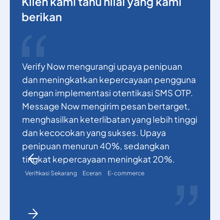
Klien kami tahu nilai yang kami
berikan
Verify Now mengurangi upaya penipuan
P
dan meningkatkan kepercayaan pengguna
m
dengan implementasi otentikasi SMS OTP.
a
Message Now mengirim pesan bertarget,
V
menghasilkan keterlibatan yang lebih tinggi
k
dan kecocokan yang sukses. Upaya
S
penipuan menurun 40%, sedangkan
p
tingkat kepercayaan meningkat 20%.
m
p
Verifikasi Sekarang
Eceran
E-commerce