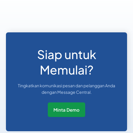
39
0.0253
City)
504
0.28349095
Honduras
Hong Kong
852
0.0847803
Siap untuk
36
0.1088998
Hungary
Memulai?
354
0.0849144
Iceland
Tingkatkan komunikasi pesan dan pelanggan Anda
dengan Message Central.
91
0.002381
India
Minta Demo
62
0.041
Indonesia