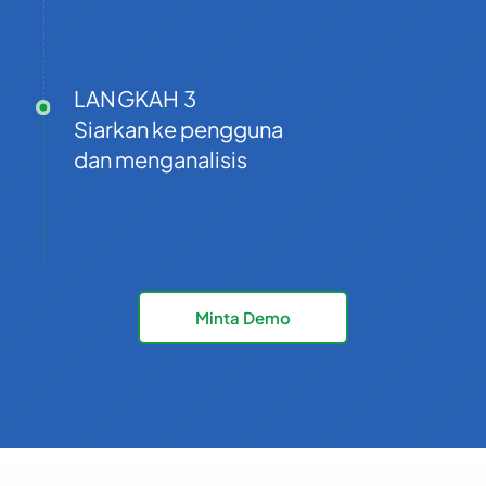
Guam
1671
0.08221814
502
0.29013118
LANGKAH 3
Guatemala
Siarkan ke pengguna
dan menganalisis
224
0.12331
Guinea
245
0.27317511
Guinea-Bissau
Minta Demo
592
0.21385571
Guyana
509
0.2921702
Haiti
Holy See (Vatican