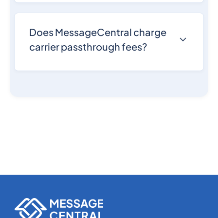
depends on country. Bulk or A2P pricing
available.
Does MessageCentral charge
carrier passthrough fees?
No. All-inclusive pricing—no hidden carrier
surcharges unlike Twilio.