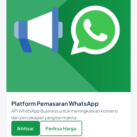
53
0.10052908
Cuba
Curacao
599
357
0.10339981
Cyprus
420
0.08437
Czech Republic
Democratic
243
0.25416661
Platform Pemasaran WhatsApp
Republic of the
congo
API WhatsApp Business untuk meningkatkan konversi
dan percakapan yang bermakna.
45
0.0658657
Ikhtisar
Periksa Harga
Denmark