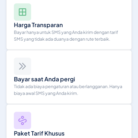
240
0.20692035
Equatorial Guinea
Harga Transparan
Bayar hanya untuk SMS yang Anda kirim dengan tarif
SMS yang tidak ada duanya dengan rute terbaik.
291
0.15449606
Eritrea
372
0.11464125
Estonia
Bayar saat Anda pergi
251
0.4098834
Tidak ada biaya pengaturan atau berlangganan. Hanya
Ethiopia
biaya awal SMS yang Anda kirim.
Falkland Islands
500
0.0715
Faroe Islands
298
0.0833047
Paket Tarif Khusus