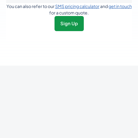
You can also refer to our
SMS pricing calculator
and
get in touch
for a custom quote.
32
0.12565465
Belgium
Sign Up
501
0.3373774
Belize
229
0.22206545
Benin
Bermuda
1441
0.21974472
975
0.47953206
Bhutan
591
0.23014104
Bolivia