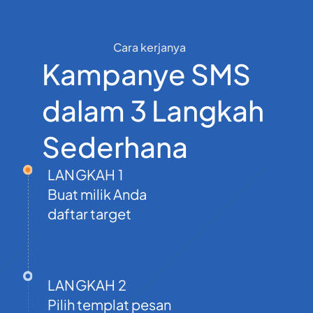
Georgia
Cara kerjanya
49
0.0781
Germany
Kampanye SMS
dalam 3 Langkah
233
0.232606
Ghana
Sederhana
Gibraltar
350
0.1311948
LANGKAH 1
30
0.0741962
Buat milik Anda
Greece
daftar target
Greenland
299
0.04907064
1473
0.2261703
LANGKAH 2
Grenada
Pilih templat pesan