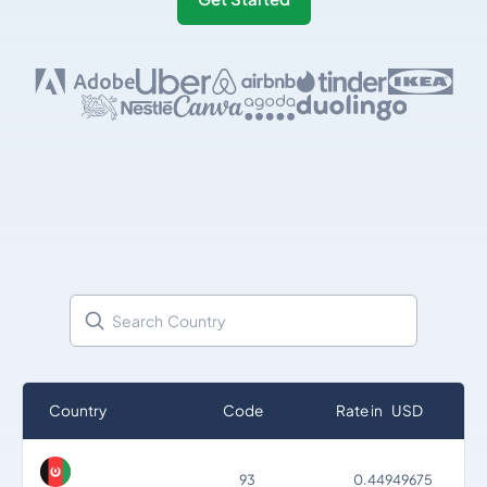
Country
Code
Rate in USD
93
0.44949675