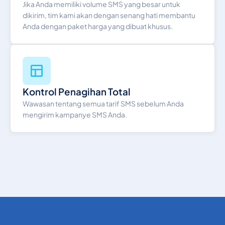
Jika Anda memiliki volume SMS yang besar untuk
679
0.19758379
Fiji
dikirim, tim kami akan dengan senang hati membantu
Anda dengan paket harga yang dibuat khusus.
358
0.10303761
Finland
33
0.0954986
France
Kontrol Penagihan Total
Wawasan tentang semua tarif SMS sebelum Anda
French Polynesia
689
0.21504961
mengirim kampanye SMS Anda.
241
0.3152165
Gabon
220
0.19865695
Gambia
995
0.195853