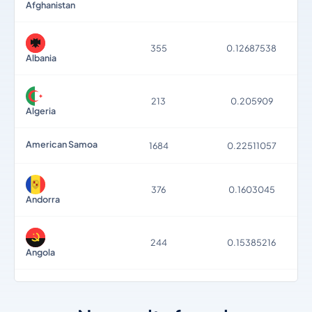
Afghanistan
355
0.12687538
Albania
213
0.205909
Algeria
American Samoa
1684
0.22511057
376
0.1603045
Andorra
244
0.15385216
Angola
Anguilla
1264
0.19628257