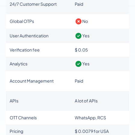
24/7 Customer Support
Paid
994
0.29964
Azerbaijan
Global OTPs
No
User Authentication
Yes
1242
0.06283403
Bahamas
Verification fee
$ 0.05
973
0.0448047
Analytics
Yes
Bahrain
Account Management
Paid
880
0.26389
Bangladesh
APIs
A lot of APIs
1246
0.202735
Barbados
OTT Channels
WhatsApp, RCS
375
0.3016945
Pricing
$ 0.0079 for USA
Belarus