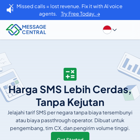
Missed calls = lost revenue. Fix it with AI voice
agents.
Try Free Today. →
Harga SMS Lebih Cerdas,
Tanpa Kejutan
Jelajahi tarif SMS per negara tanpa biaya tersembunyi
atau biaya passthrough operator. Dibuat untuk
pengembang, tim CX, dan pengirim volume tinggi.
Get Started