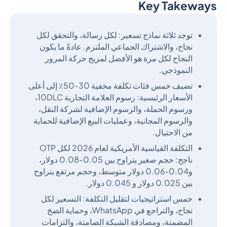
Key Takeways
Heading 2
توجد ثلاثة نماذج تسعير: لكل رسالة، والتحقق لكل
نجاح، والاشتراك الجماعي الملتزم. عادةً ما يكون
النجاح لكل مرة هو الأفضل لمزيج حركة المرور
النموذجي.
تضيف خمس فئات تكلفة مخفية 30-50٪ إلى أعلى
الأسعار الرئيسية: رسوم العلامة التجارية 10DLC،
ورسوم الحملة، والرسوم الإضافية لشركة النقل،
والرسوم المجانية، وعمليات البيع الإضافية للحماية
من الاحتيال.
التكلفة القياسية الأمريكية لعام 2026 لكل OTP
ناجح: حجم صغير يتراوح بين 0.05-0.08 دولار،
و0.04-0.06 دولار متوسط، وحجم مرتفع يتراوح
بين 0.025 دولار و 0.045 دولار.
خمس استراتيجيات لتقليل التكلفة: التسعير لكل
نجاح، والتراجع في WhatsApp، وحماية الضخ
المضمنة، ومصادقة الشبكة الصامتة، والتزامات