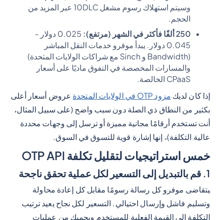
وسيتم استهلاك رسوم مشغل 10DLC عبر المزيد من
الحجم.
250 ألفًا فأكثر في الشهر (مرتفع):
0.025 دولار -
0.045 دولار. يبدأ موفرو خدمات النقل المباشر
(Bandwidth و Sinch مع شراكات الولايات المتحدة)
والمسارات المخصصة في التفوق ماديًا على أسعار
CPaaS الخالصة.
إذا كان لديك
مزود OTP في الولايات المتحدة
عروض أسعار أعلى
بكثير من النطاق ذي الصلة دون سبب واضح (على سبيل المثال،
أنت تستخدم أرقامًا مجانية مميزة أو ترسل إلى وجهات محددة
عالية التكلفة)، إنها إشارة قوية للتسوق في السوق.
خمس استراتيجيات لتقليل تكلفة OTP API
1. قم بالتبديل إلى التسعير لكل عملية تحقق ناجحة
يتقاضى موفرو كل رسالة رسومًا مقابل كل إعادة محاولة
وتسليم فاشل وإرسال احتيالي. التسعير لكل نجاح يعيد ترتيب
التكلفة إلى القيمة الفعلية للمستخدم ويحميك من عمليات