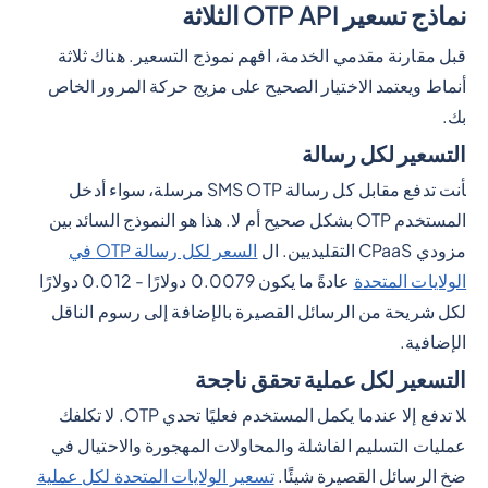
نماذج تسعير OTP API الثلاثة
قبل مقارنة مقدمي الخدمة، افهم نموذج التسعير. هناك ثلاثة
أنماط ويعتمد الاختيار الصحيح على مزيج حركة المرور الخاص
بك.
التسعير لكل رسالة
أنت تدفع مقابل كل رسالة SMS OTP مرسلة، سواء أدخل
المستخدم OTP بشكل صحيح أم لا. هذا هو النموذج السائد بين
مزودي CPaaS التقليديين. ال
السعر لكل رسالة OTP في
الولايات المتحدة
عادةً ما يكون 0.0079 دولارًا - 0.012 دولارًا
لكل شريحة من الرسائل القصيرة بالإضافة إلى رسوم الناقل
الإضافية.
التسعير لكل عملية تحقق ناجحة
لا تدفع إلا عندما يكمل المستخدم فعليًا تحدي OTP. لا تكلفك
عمليات التسليم الفاشلة والمحاولات المهجورة والاحتيال في
ضخ الرسائل القصيرة شيئًا.
تسعير الولايات المتحدة لكل عملية