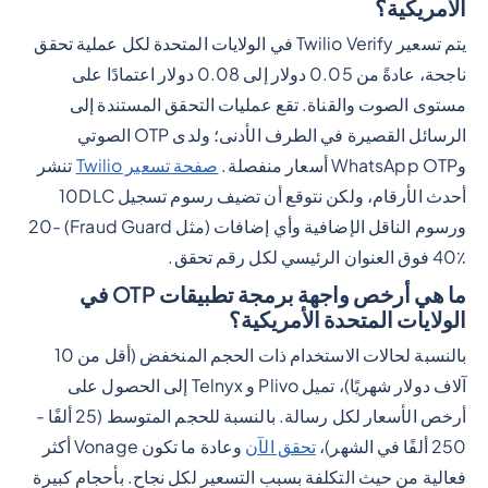
الأمريكية؟
يتم تسعير Twilio Verify في الولايات المتحدة لكل عملية تحقق
ناجحة، عادةً من 0.05 دولار إلى 0.08 دولار اعتمادًا على
مستوى الصوت والقناة. تقع عمليات التحقق المستندة إلى
الرسائل القصيرة في الطرف الأدنى؛ ولدى OTP الصوتي
وWhatsApp OTP أسعار منفصلة.
صفحة تسعير Twilio
تنشر
أحدث الأرقام، ولكن نتوقع أن تضيف رسوم تسجيل 10DLC
ورسوم الناقل الإضافية وأي إضافات (مثل Fraud Guard) 20-
40٪ فوق العنوان الرئيسي لكل رقم تحقق.
ما هي أرخص واجهة برمجة تطبيقات OTP في
الولايات المتحدة الأمريكية؟
بالنسبة لحالات الاستخدام ذات الحجم المنخفض (أقل من 10
آلاف دولار شهريًا)، تميل Plivo و Telnyx إلى الحصول على
أرخص الأسعار لكل رسالة. بالنسبة للحجم المتوسط (25 ألفًا -
250 ألفًا في الشهر)،
تحقق الآن
وعادة ما تكون Vonage أكثر
فعالية من حيث التكلفة بسبب التسعير لكل نجاح. بأحجام كبيرة