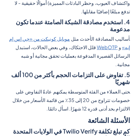
واكتشاف العيوب، وحظر البادئات المميزة) أموالًا حقيقية - لا
تدفع مبلغًا إضافيًا مقابلها.
4. استخدم مصادقة الشبكة الصامتة عندما تكون
مدعومة
أساليب المصادقة الأحدث مثل
موبايل كونيكت من «جي إس إم
إيه»
و
WebOTP
قلل الاحتكاك، وفي بعض الحالات، استبدل
الرسائل القصيرة المدفوعة بعمليات تحقق مجانية أو شبه
مجانية.
5. تفاوض على التزامات الحجم بأكثر من 100 ألف
شهريًا
حتى العملاء من الفئة المتوسطة يمكنهم عادةً التفاوض على
خصومات تتراوح من 20 إلى 35٪ من قائمة الأسعار من خلال
الالتزام بحد أدنى قدره 12 شهرًا. اسأل دائمًا.
الأسئلة الشائعة
كم تبلغ تكلفة Twilio Verify في الولايات المتحدة