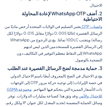
الاحتيال.
2. أضف WhatsApp OTP لإعادة المحاولة
الاحتياطية
واتساب OTP
يعتبر التسليم في الولايات المتحدة أرخص ماديًا من
الرسائل القصيرة (غالبًا 0.005 دولارًا مقابل 0.015 دولارًا لكل
رسالة) ويتجنب 10DLC تمامًا. يؤدي الرجوع من WhatsApp
إلى الرسائل القصيرة للمستخدمين الذين ليس لديهم
WhatsApp إلى التقاط معظم التوفير في التكاليف دون
التضحية بالوصول.
3. حماية مدمجة لضخ الرسائل القصيرة عند الطلب
يؤدي الاحتيال في الضخ (المعروف أيضًا باسم الاحتيال الدولي
في حصة الإيرادات) إلى توجيه حركة مرور OTP إلى الوجهات
ذات الأسعار المميزة التي يتحكم فيها المهاجم.
مجموعة GSMA
للاحتيال والأمن
وقد وثق هذا كصناعة بمليارات الدولارات. توفر
وسائل الحماية المضمنة (تحديد المعدل لكل عنوان IP ولكل رقم،