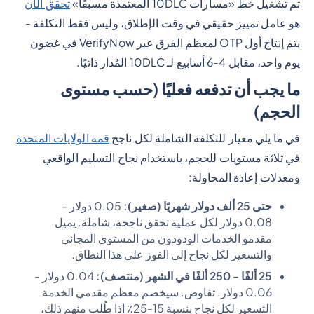
تم تشغيل خط «مسارات 10DLC المعتمدة مسبقًا»
تحقق الآن
هو عامل تمييز حقيقي في وقت الإطلاق، وليس فقط التكلفة -
يتم إنتاج أول OTP لمعظم الفرق عبر VerifyNow في غضون
يوم واحد، مقابل 4-6 أسابيع لـ 10DLC المُدار ذاتيًا.
ما يجب أن تدفعه فعليًا (حسب مستوى
الحجم)
في ما يلي معيار للتكلفة الشاملة لكل ناجح
قمة الولايات المتحدة
في ثلاثة مستويات للحجم، باستخدام نجاح التسليم الواقعي
ومعدلات إعادة المحاولة:
حتى 25 ألف دولار شهريًا (صغير):
0.05 دولار -
0.08 دولار لكل عملية تحقق ناجحة، شاملة. يميل
مقدمو الخدمات الودودون من المستوى المجاني
والتسعير لكل نجاح إلى الفوز على هذا النطاق.
25 ألفًا - 250 ألفًا في الشهر (منتصف):
0.04 دولار -
0.06 دولار. تفاوض. سيخصم معظم مقدمي الخدمة
التسعير لكل نجاح بنسبة 15-25٪ إذا طُلب منهم ذلك،