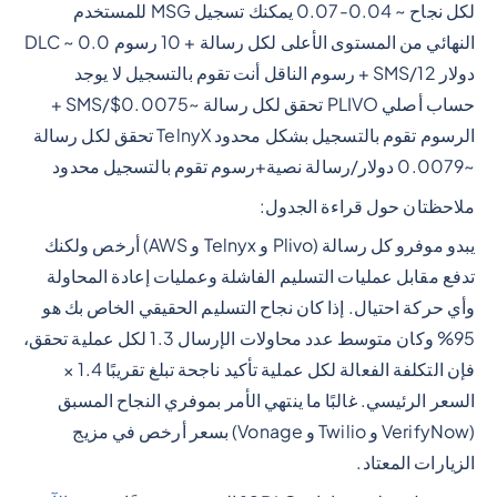
لكل نجاح ~ 0.04-0.07 يمكنك تسجيل MSG للمستخدم
النهائي من المستوى الأعلى لكل رسالة + 10 رسوم DLC ~ 0.0
دولار 12/SMS + رسوم الناقل أنت تقوم بالتسجيل لا يوجد
حساب أصلي PLIVO تحقق لكل رسالة ~0.0075$/SMS +
الرسوم تقوم بالتسجيل بشكل محدود TelnyX تحقق لكل رسالة
~0.0079 دولار/رسالة نصية+رسوم تقوم بالتسجيل محدود
ملاحظتان حول قراءة الجدول:
يبدو موفرو كل رسالة (Plivo و Telnyx و AWS) أرخص ولكنك
تدفع مقابل عمليات التسليم الفاشلة وعمليات إعادة المحاولة
وأي حركة احتيال. إذا كان نجاح التسليم الحقيقي الخاص بك هو
95% وكان متوسط عدد محاولات الإرسال 1.3 لكل عملية تحقق،
فإن التكلفة الفعالة لكل عملية تأكيد ناجحة تبلغ تقريبًا 1.4 ×
السعر الرئيسي. غالبًا ما ينتهي الأمر بموفري النجاح المسبق
(VerifyNow و Twilio و Vonage) بسعر أرخص في مزيج
الزيارات المعتاد.