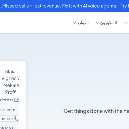
Missed calls = lost revenue. Fix it with AI voice agents.
Try 
المطورون
الموارد
address
mail.com
Get things done with the he
number
+91 8073439804