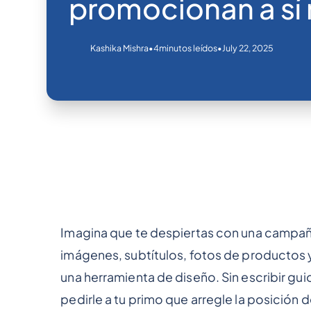
promocionan a sí
•
•
July 22, 2025
Kashika Mishra
4
minutos leídos
Imagina que te despiertas con una campañ
imágenes, subtítulos, fotos de productos y v
una herramienta de diseño. Sin escribir guio
pedirle a tu primo que arregle la posición 