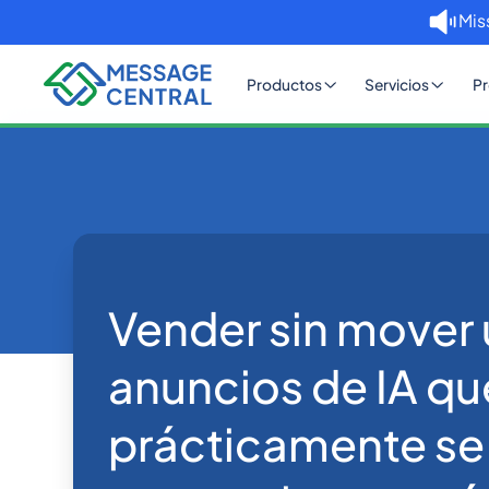
Mis
Productos
Servicios
Pr
No se ha encontrado ningún artícu
Inicio
Blog
Vender sin mover
anuncios de IA qu
prácticamente se