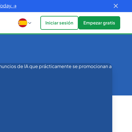
Today. →
Iniciar sesión
Empezar gratis
 se promocionan a sí mismos