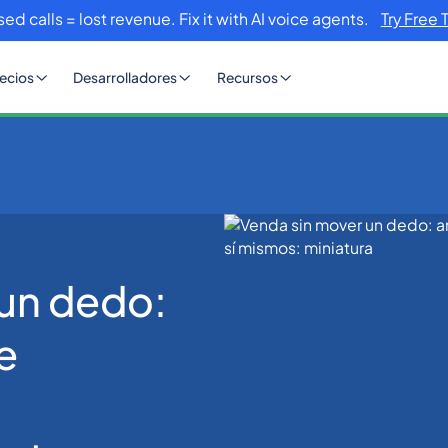
sed calls = lost revenue. Fix it with AI voice agents.
Try Free 
ecios
Desarrolladores
Recursos
lo.
Vender sin mover un dedo: anuncios de IA que prácticamente
 un dedo:
e