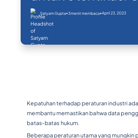
•
•
April 23, 2023
Satyam Gupta
3
menit membaca
Kepatuhan terhadap peraturan industri ada
membantu memastikan bahwa data penggun
batas-batas hukum.
Beberapa peraturan utama yang mungkin pe