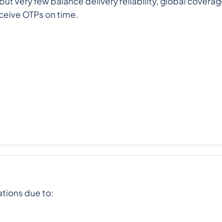
y but very few balance delivery reliability, global cover
ceive OTPs on time.
ations due to: