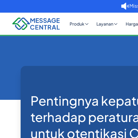
Mis
Produk
Layanan
Harga
Rumah
Blog
Pentingnya kepatu
Verifikasi SMS OTP
Pentingnya kepa
terhadap peratura
untuk otentikasi 