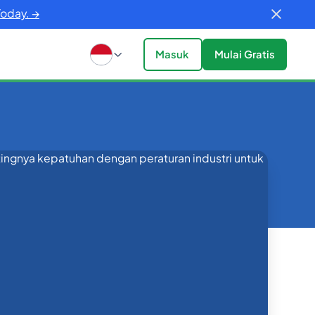
Today. →
Masuk
Mulai Gratis