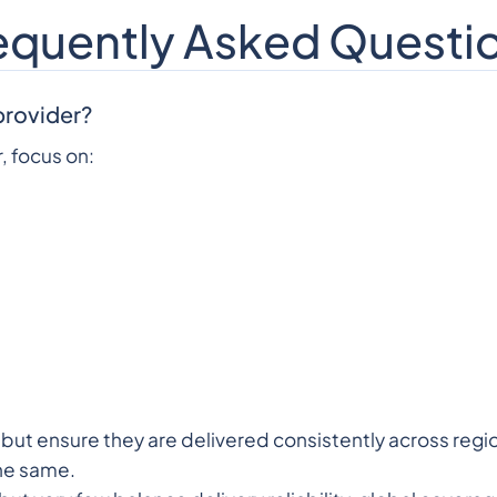
equently Asked Questi
provider?
, focus on:
s but ensure they are delivered consistently across reg
the same.