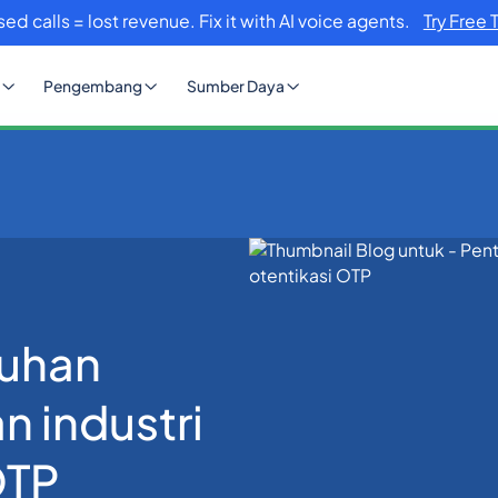
sed calls = lost revenue. Fix it with AI voice agents.
Try Free 
Pengembang
Sumber Daya
han terhadap peraturan industri untuk otentikasi OTP
tuhan
n industri
OTP