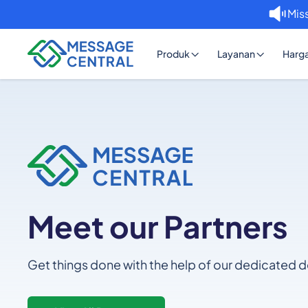
Miss
Produk
Layanan
Harg
Meet our Partners
Get things done with the help of our dedicated de