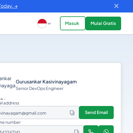
Today. →
Masuk
Mulai Gratis
Gurusankar Kasivinayagam
Senior DevOps Engineer
il address
Send Email
ivinayagam@gmail.com
ne number
9342247141