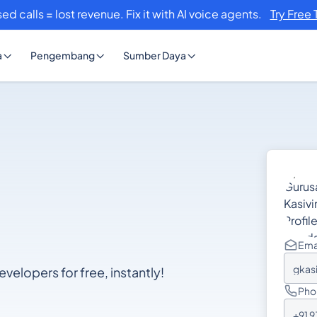
ed calls = lost revenue. Fix it with AI voice agents.
Try Free 
a
Pengembang
Sumber Daya
Ema
gkas
velopers for free, instantly!
Pho
+91 