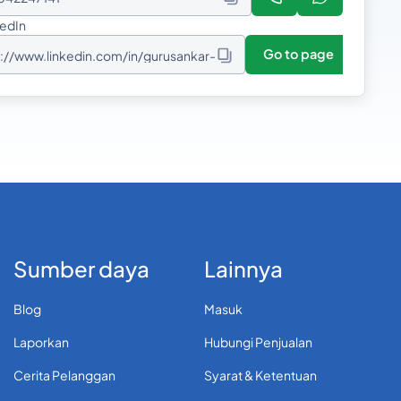
kedIn
Go to page
s://www.linkedin.com/in/gurusankar-
vinayagam-104584179/
Sumber daya
Lainnya
Blog
Masuk
Laporkan
Hubungi Penjualan
Cerita Pelanggan
Syarat & Ketentuan