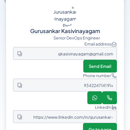
Gurusankar Kasivinayagam
Senior DevOps Engineer
Email address
gkasivinayagam@gmail.com
Send Email
Phone number
+91 9342247141
LinkedIn
https://www.linkedin.com/in/gurusankar-
kasivinayagam-104584179/
Go to page