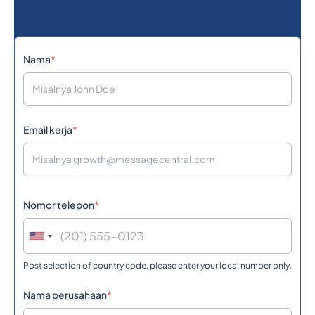
Nama
*
Email kerja
*
Nomor telepon
*
Post selection of country code, please enter your local number only.
Nama perusahaan
*