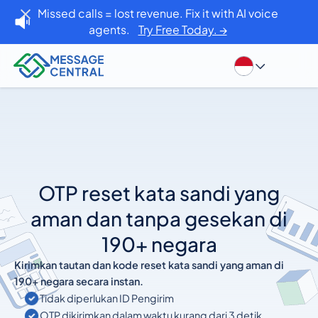
Missed calls = lost revenue. Fix it with AI voice
agents.
Try Free Today. →
OTP reset kata sandi yang
aman dan tanpa gesekan di
190+ negara
Kirimkan tautan dan kode reset kata sandi yang aman di
190+ negara secara instan.
Tidak diperlukan ID Pengirim
OTP dikirimkan dalam waktu kurang dari 3 detik