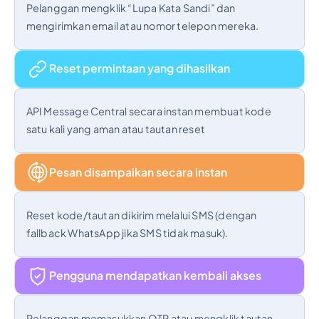
Pelanggan mengklik “Lupa Kata Sandi” dan
mengirimkan email atau nomor telepon mereka.
Reset permintaan yang dihasilkan
API Message Central secara instan membuat kode
satu kali yang aman atau tautan reset
Pesan disampaikan secara instan
Reset kode/tautan dikirim melalui SMS (dengan
fallback WhatsApp jika SMS tidak masuk).
Pengguna mendapatkan kembali akses
Pelanggan memasukkan OTP atau mengklik tautan