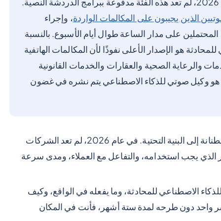
يستخدمونها بالفعل، بما في ذلك الهاتف. في عام 2026، لم تعد هذه الفئة مدفوعة ببرامج الدردشة النصية.
تيين الذين يجيبون على المكالمات الواردة
، وإجراء
 المحتملين على مدار الساعة طوال أيام الأسبوع. بالنسبة
حادثة هو الإصدار الأعلى نفوذًا لأن المكالمات الهاتفية
دمات والرعاية الصحية والعقارات والخدمات القانونية
المنزلية. VoiceNow من Message Central هو وكيل صوتي للذكاء الاصطناعي يتم نشره في غضون
لقد انتقل الذكاء الاصطناعي للمحادثة من الكلمات الطنانة إلى البنية التحتية. في عام 2026، لم تعد الشركات
 الذي يجب استخدامه، والتفاعل مع العملاء، ومدى سرعة
 للذكاء الاصطناعي للمحادثة، وما يفعله في الواقع، وكيف
شر واحد دون طرحه لمدة ستة أشهر، فأنت في المكان