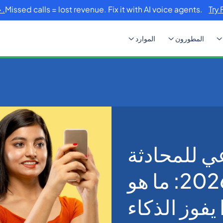
Missed calls = lost revenue. Fix it with AI voice agents.
Try 
المطورون
الموارد
 الاصطناعي الصوتي
ي للمحادثة
للأعمال في عام 2026: ما هو
يفوز الذكاء