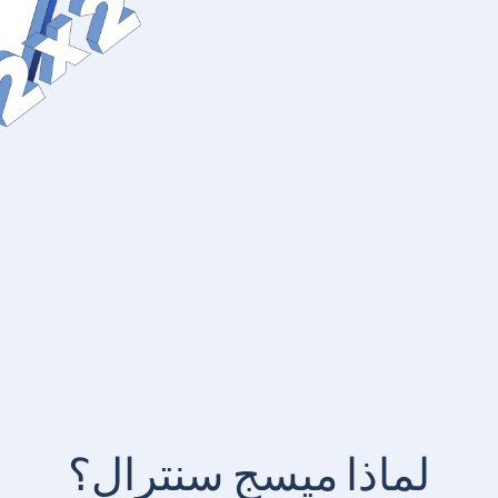
لماذا ميسج سنترال؟