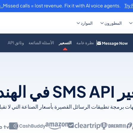
Missed calls = lost revenue. Fix it with AI voice agents.
Try 
المطورون
الموارد
نظرة عامة
التسعير
الأسئلة الشائعة
وثائق API
 في الهند
ت برمجة تطبيقات الرسائل القصيرة بأسعار الصناعة التي لا تقبل