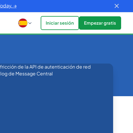
Today. →
Iniciar sesión
Empezar gratis