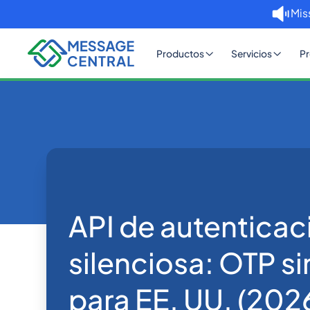
Mis
Productos
Servicios
Pr
Inicio
Blog
API de autenticac
OTP SMS Verification
API de autenticac
silenciosa: OTP si
para EE. UU. (202