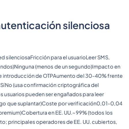
utenticación silenciosa
 silenciosaFricción para el usuarioLeer SMS,
egundos)Ninguna (menos de un segundo)Impacto en
 de introducción de OTPAumento del 30-40% frente
SíNo (usa confirmación criptográfica del
s usuarios pueden ser engañados para leer
go que suplantar)Coste por verificación0,01-0,04
o premium)Cobertura en EE. UU.~99% (todos los
o; principales operadores de EE. UU. cubiertos,