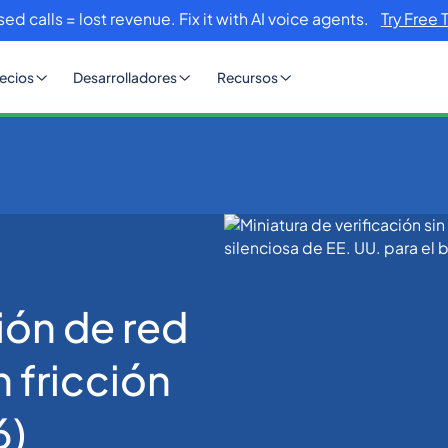
sed calls = lost revenue. Fix it with AI voice agents.
Try Free 
ecios
Desarrolladores
Recursos
ión de red silenciosa: OTP sin fricción para EE. UU. (2026)
ión de red
n fricción
6)