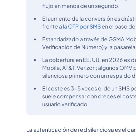
flujo en menos de un segundo.
El aumento de la conversión es drás
frente a
la OTP por SMS
en el paso de 
Estandarizado a través de GSMA Mob
Verificación de Número) y la pasarela
La cobertura en EE. UU. en 2026 es
Mobile, AT&T, Verizon; algunos OMV p
silenciosa primero con un respaldo 
El coste es 3-5 veces el de un SMS po
suele compensar con creces el coste 
usuario verificado.
La autenticación de red silenciosa es el c