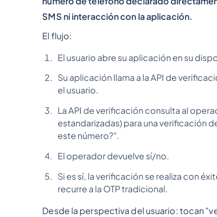
número de teléfono declarado directament
SMS ni interacción con la aplicación.
El flujo:
El usuario abre su aplicación en su disp
Su aplicación llama a la API de verific
el usuario.
La API de verificación consulta al opera
estandarizadas) para una verificación d
este número?".
El operador devuelve sí/no.
Si es sí, la verificación se realiza con é
recurre a la OTP tradicional.
Desde la perspectiva del usuario: tocan "v