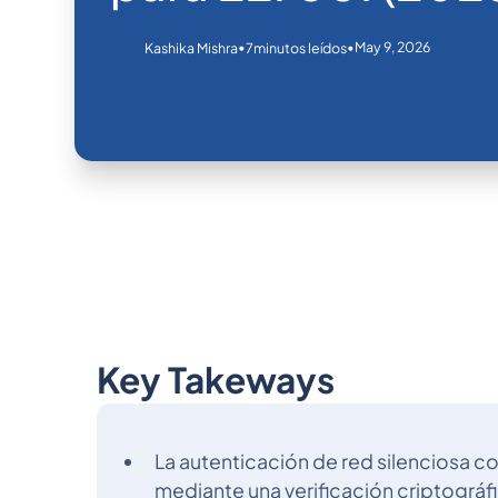
•
•
May 9, 2026
Kashika Mishra
7
minutos leídos
Key Takeways
La autenticación de red silenciosa co
mediante una verificación criptográfi