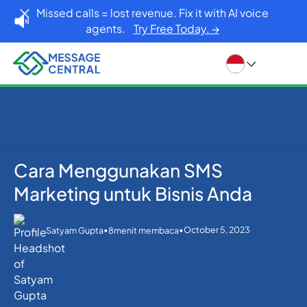
Missed calls = lost revenue. Fix it with AI voice
agents.
Try Free Today. →
Cara Menggunakan SMS
Rumah
Blog
API SMS
Cara Menggunakan SMS Marketing untuk Bisnis
Marketing untuk Bisnis Anda
Anda
•
•
October 5, 2023
Satyam Gupta
8
menit membaca