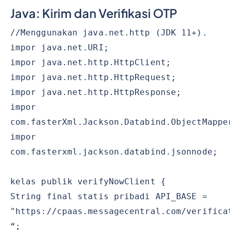
Java: Kirim dan Verifikasi OTP
//Menggunakan java.net.http (JDK 11+).
impor java.net.URI;
impor java.net.http.HttpClient;
impor java.net.http.HttpRequest;
impor java.net.http.HttpResponse;
impor
com.fasterXml.Jackson.Databind.ObjectMappe
impor
com.fasterxml.jackson.databind.jsonnode;
kelas publik verifyNowClient {
String final statis pribadi API_BASE =
"https://cpaas.messagecentral.com/verifica
“;