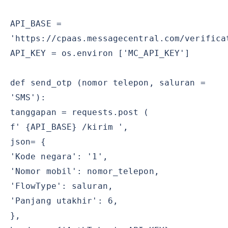
API_BASE =
'https://cpaas.messagecentral.com/verifica
API_KEY = os.environ ['MC_API_KEY']
def send_otp (nomor telepon, saluran =
'SMS'):
tanggapan = requests.post (
f' {API_BASE} /kirim ',
json= {
'Kode negara': '1',
'Nomor mobil': nomor_telepon,
'FlowType': saluran,
'Panjang utakhir': 6,
},