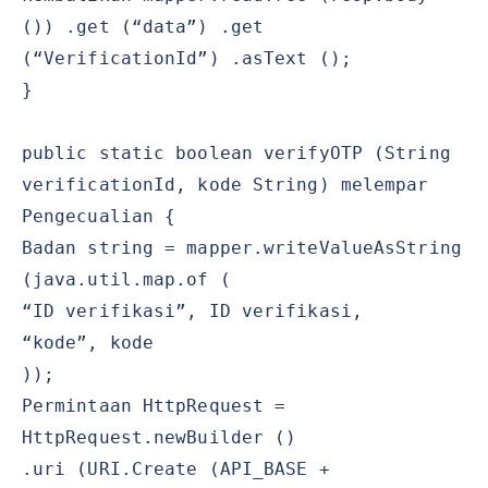
()) .get (“data”) .get
(“VerificationId”) .asText ();
}
public static boolean verifyOTP (String
verificationId, kode String) melempar
Pengecualian {
Badan string = mapper.writeValueAsString
(java.util.map.of (
“ID verifikasi”, ID verifikasi,
“kode”, kode
));
Permintaan HttpRequest =
HttpRequest.newBuilder ()
.uri (URI.Create (API_BASE +