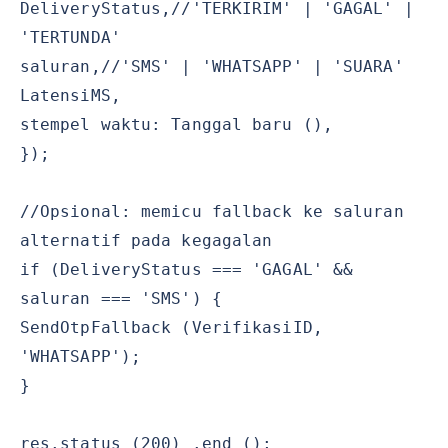
DeliveryStatus,//'TERKIRIM' | 'GAGAL' |
'TERTUNDA'
saluran,//'SMS' | 'WHATSAPP' | 'SUARA'
LatensiMS,
stempel waktu: Tanggal baru (),
});
//Opsional: memicu fallback ke saluran
alternatif pada kegagalan
if (DeliveryStatus === 'GAGAL' &&
saluran === 'SMS') {
SendOtpFallback (VerifikasiID,
'WHATSAPP');
}
res.status (200) .end ();