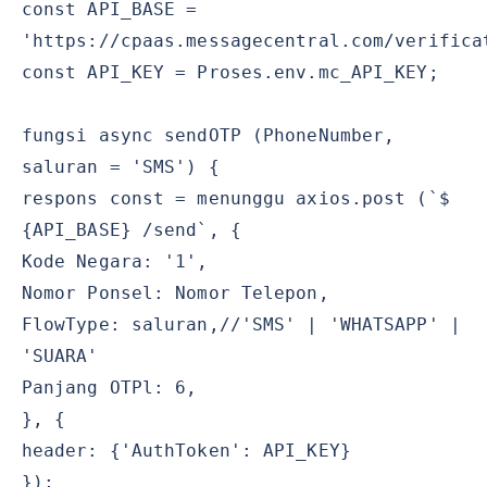
const API_BASE =
'https://cpaas.messagecentral.com/verifica
const API_KEY = Proses.env.mc_API_KEY;
fungsi async sendOTP (PhoneNumber,
saluran = 'SMS') {
respons const = menunggu axios.post (`$
{API_BASE} /send`, {
Kode Negara: '1',
Nomor Ponsel: Nomor Telepon,
FlowType: saluran,//'SMS' | 'WHATSAPP' |
'SUARA'
Panjang OTPl: 6,
}, {
header: {'AuthToken': API_KEY}
});