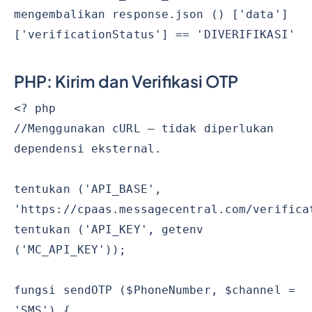
mengembalikan response.json () ['data']
['verificationStatus'] == 'DIVERIFIKASI'
PHP: Kirim dan Verifikasi OTP
<? php
//Menggunakan cURL — tidak diperlukan
dependensi eksternal.
tentukan ('API_BASE',
'https://cpaas.messagecentral.com/verifica
tentukan ('API_KEY', getenv
('MC_API_KEY'));
fungsi sendOTP ($PhoneNumber, $channel =
'SMS') {