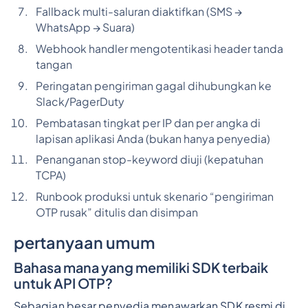
Fallback multi-saluran diaktifkan (SMS →
WhatsApp → Suara)
Webhook handler mengotentikasi header tanda
tangan
Peringatan pengiriman gagal dihubungkan ke
Slack/PagerDuty
Pembatasan tingkat per IP dan per angka di
lapisan aplikasi Anda (bukan hanya penyedia)
Penanganan stop-keyword diuji (kepatuhan
TCPA)
Runbook produksi untuk skenario “pengiriman
OTP rusak” ditulis dan disimpan
pertanyaan umum
Bahasa mana yang memiliki SDK terbaik
untuk API OTP?
Sebagian besar penyedia menawarkan SDK resmi di