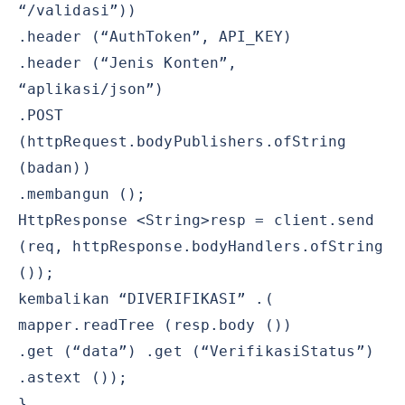
“/validasi”))
.header (“AuthToken”, API_KEY)
.header (“Jenis Konten”,
“aplikasi/json”)
.POST
(httpRequest.bodyPublishers.ofString
(badan))
.membangun ();
HttpResponse <String>resp = client.send
(req, httpResponse.bodyHandlers.ofString
());
kembalikan “DIVERIFIKASI” .(
mapper.readTree (resp.body ())
.get (“data”) .get (“VerifikasiStatus”)
.astext ());
}