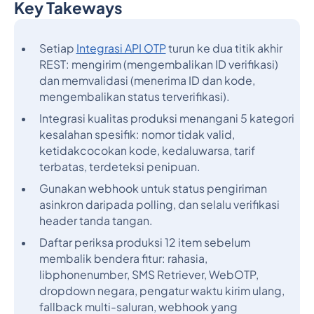
Key Takeways
Judul 2
Setiap
Integrasi API OTP
turun ke dua titik akhir
REST: mengirim (mengembalikan ID verifikasi)
dan memvalidasi (menerima ID dan kode,
mengembalikan status terverifikasi).
Integrasi kualitas produksi menangani 5 kategori
kesalahan spesifik: nomor tidak valid,
ketidakcocokan kode, kedaluwarsa, tarif
terbatas, terdeteksi penipuan.
Gunakan webhook untuk status pengiriman
asinkron daripada polling, dan selalu verifikasi
header tanda tangan.
Daftar periksa produksi 12 item sebelum
membalik bendera fitur: rahasia,
libphonenumber, SMS Retriever, WebOTP,
dropdown negara, pengatur waktu kirim ulang,
fallback multi-saluran, webhook yang