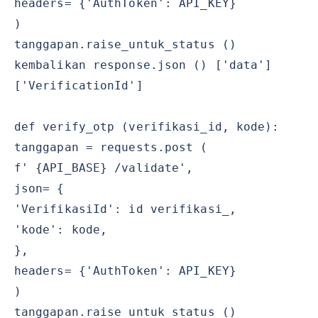
headers= {'AuthToken': API_KEY}
)
tanggapan.raise_untuk_status ()
kembalikan response.json () ['data']
['VerificationId']
def verify_otp (verifikasi_id, kode):
tanggapan = requests.post (
f' {API_BASE} /validate',
json= {
'VerifikasiId': id verifikasi_,
'kode': kode,
},
headers= {'AuthToken': API_KEY}
)
tanggapan.raise_untuk_status ()