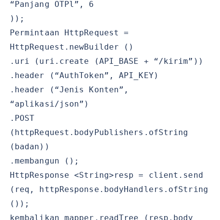
“Panjang OTPl”, 6
));
Permintaan HttpRequest =
HttpRequest.newBuilder ()
.uri (uri.create (API_BASE + “/kirim”))
.header (“AuthToken”, API_KEY)
.header (“Jenis Konten”,
“aplikasi/json”)
.POST
(httpRequest.bodyPublishers.ofString
(badan))
.membangun ();
HttpResponse <String>resp = client.send
(req, httpResponse.bodyHandlers.ofString
());
kembalikan mapper.readTree (resp.body