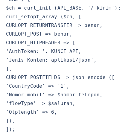
$ch = curl_init (API_BASE. '/ kirim');
curl_setopt_array ($ch, [
CURLOPT_RETURNTRANSFER => benar,
CURLOPT_POST => benar,
CURLOPT_HTTPHEADER => [
'AuthToken: '. KUNCI API,
'Jenis Konten: aplikasi/json',
],
CURLOPT_POSTFIELDS => json_encode ([
'CountryCode' => '1',
'Nomor mobil' => $nomor telepon,
'flowType' => $saluran,
'Otplength' => 6,
]),
]);