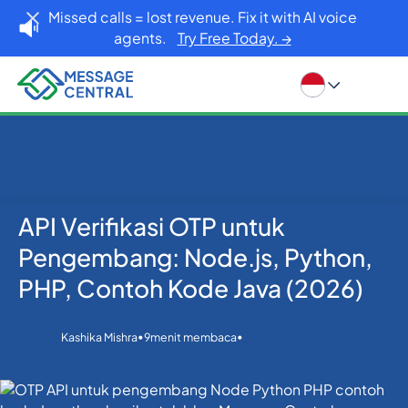
Missed calls = lost revenue. Fix it with AI voice
agents.
Try Free Today. →
API Verifikasi OTP untuk
Developers
Rumah
Blog
Verifikasi SMS OTP
Pengembang: Node.js, Python,
API Verifikasi OTP untuk Pengembang: Node.js,
PHP, Contoh Kode Java (2026)
Python, PHP, Contoh Kode Java (2026)
•
•
Kashika Mishra
9
menit membaca