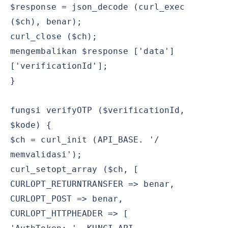
$response = json_decode (curl_exec
($ch), benar);
curl_close ($ch);
mengembalikan $response ['data']
['verificationId'];
}
fungsi verifyOTP ($verificationId,
$kode) {
$ch = curl_init (API_BASE. '/
memvalidasi');
curl_setopt_array ($ch, [
CURLOPT_RETURNTRANSFER => benar,
CURLOPT_POST => benar,
CURLOPT_HTTPHEADER => [