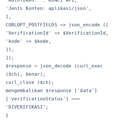
'AuthToken: '. KUNCI API,
'Jenis Konten: aplikasi/json',
],
CURLOPT_POSTFIELDS => json_encode ([
'VerificationId' => $VerificationId,
'kode' => $kode,
]),
]);
$response = json_decode (curl_exec
($ch), benar);
curl_close ($ch);
mengembalikan $response ['data']
['verificationStatus'] ===
'DIVERIFIKASI';
}