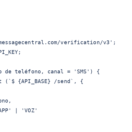
messagecentral.com/verification/v3';
PI_KEY;
o de teléfono, canal = 'SMS') {
t (`$ {API_BASE} /send`, {
ono,
APP' | 'VOZ'