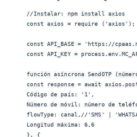
//Instalar: npm install axios
const axios = require ('axios');
const API_BASE = 'https://cpaas.
const API_KEY = process.env.MC_A
función asíncrona SendOTP (númer
const response = await axios.pos
Código de país: '1',
Número de móvil: número de teléf
flowType: canal,//'SMS' | 'WHATS
Longitud máxima: 6,6
}, {