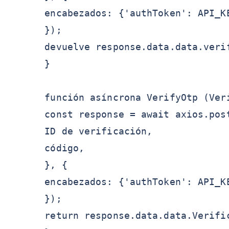
encabezados: {'authToken': API_K
});
devuelve response.data.data.veri
}
función asíncrona VerifyOtp (Ver
const response = await axios.pos
ID de verificación,
código,
}, {
encabezados: {'authToken': API_K
});
return response.data.data.Verifi