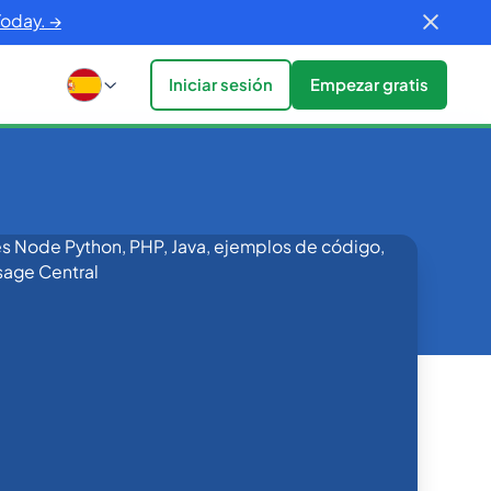
Today. →
Iniciar sesión
Empezar gratis
PHP y Java (2026)