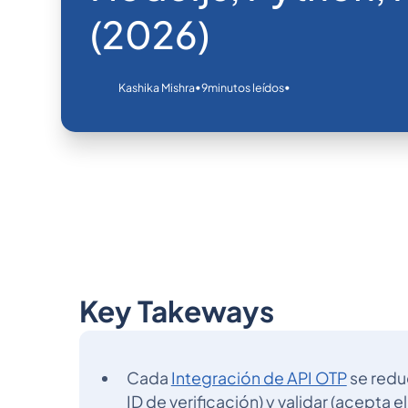
(2026)
•
•
Kashika Mishra
9
minutos leídos
Key Takeways
Cada
Integración de API OTP
se reduc
ID de verificación) y validar (acepta e