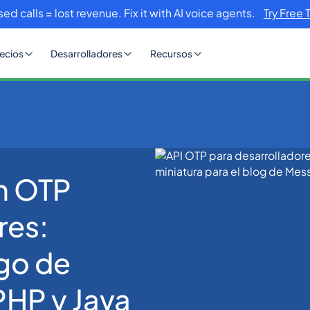
sed calls = lost revenue. Fix it with AI voice agents.
Try Free 
ecios
Desarrolladores
Recursos
ón OTP
ión OTP para desarrolladores: ejemplos de código de Node.js, Python, 
res:
go de
PHP y Java