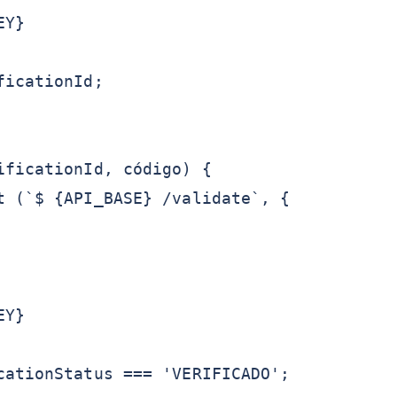
EY}
ficationId;
ificationId, código) {
t (`$ {API_BASE} /validate`, {
EY}
cationStatus === 'VERIFICADO';