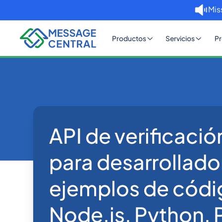
Mis
Productos
Servicios
Pr
API de verificaci
Developers
Inicio
Blog
API de verificac
OTP SMS Verification
para desarrollado
ejemplos de códi
Node.js, Python, 