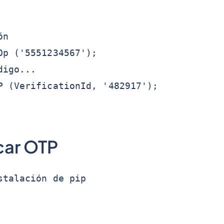
ón
Op ('5551234567');
digo...
P (VerificationId, '482917');
icar OTP
stalación de pip