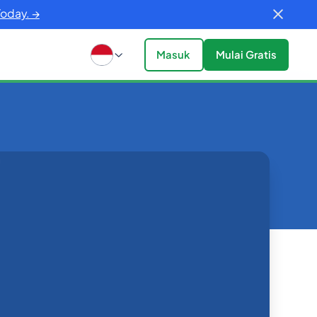
Today. →
Masuk
Mulai Gratis