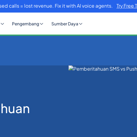
sed calls = lost revenue. Fix it with AI voice agents.
Try Free 
Pengembang
Sumber Daya
h
ahuan