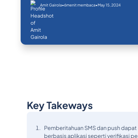
•
•
May 15, 2024
Amit Gairola
6
menit membaca
Key Takeways
Pemberitahuan SMS dan push dapat d
berbasis aplikasi seperti verifikasi