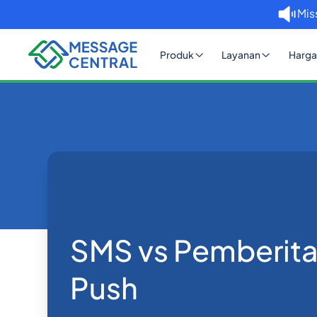
Mis
Produk
Layanan
Harga
Rumah
Blog
SMS vs Pemberitahuan Pus
API SMS
SMS vs Pemberit
Push