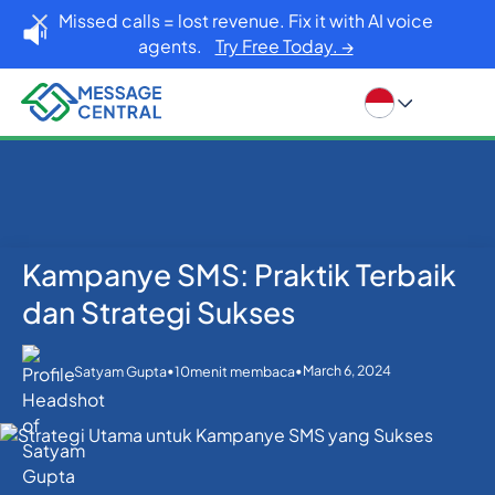
Missed calls = lost revenue. Fix it with AI voice
agents.
Try Free Today. →
Kampanye SMS: Praktik Terbaik
Rumah
Blog
API SMS
Kampanye SMS: Praktik Terbaik dan Strategi Sukses
dan Strategi Sukses
•
•
March 6, 2024
Satyam Gupta
10
menit membaca