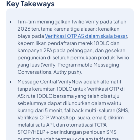
Key Takeways
Judul 2
Tim-tim meninggalkan Twilio Verify pada tahun
2026 terutama karena tiga alasan: kenaikan
biaya pada
Verifikasi OTP AS dalam skala besar
,
kepemilikan pendaftaran merek 10DLC dan
kampanye 2FA pada pelanggan, dan gesekan
penguncian di seluruh permukaan produk Twilio
yang luas (Verify, Programmable Messaging,
Conversations, Authy push).
Message Central VerifyNow adalah alternatif
tanpa kerumitan 10DLC untuk Verifikasi OTP di
AS: rute 10DLC bersama yang telah disetujui
sebelumnya dapat diluncurkan dalam waktu
kurang dari 5 menit, fallback multi-saluran (SMS,
Verifikasi OTP WhatsApp, suara, email) dikirim
melalui satu API, dan otomatisasi TCPA
STOP/HELP + perlindungan penipuan SMS
pumping sudah termasuk dalam tarif utama