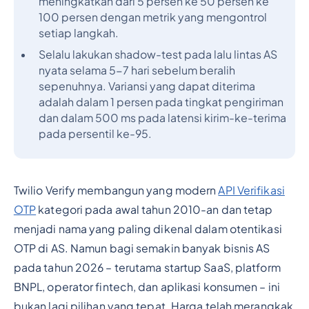
meningkatkan dari 5 persen ke 50 persen ke
100 persen dengan metrik yang mengontrol
setiap langkah.
Selalu lakukan shadow-test pada lalu lintas AS
nyata selama 5-7 hari sebelum beralih
sepenuhnya. Variansi yang dapat diterima
adalah dalam 1 persen pada tingkat pengiriman
dan dalam 500 ms pada latensi kirim-ke-terima
pada persentil ke-95.
Twilio Verify membangun yang modern
API Verifikasi
OTP
kategori pada awal tahun 2010-an dan tetap
menjadi nama yang paling dikenal dalam otentikasi
OTP di AS. Namun bagi semakin banyak bisnis AS
pada tahun 2026 – terutama startup SaaS, platform
BNPL, operator fintech, dan aplikasi konsumen – ini
bukan lagi pilihan yang tepat. Harga telah merangkak