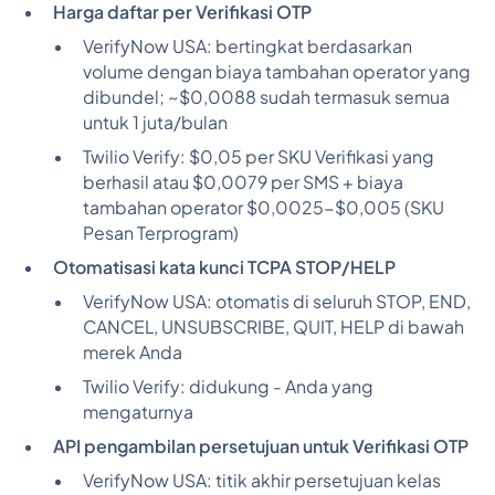
Harga daftar per Verifikasi OTP
VerifyNow USA:
bertingkat berdasarkan
volume dengan biaya tambahan operator yang
dibundel; ~$0,0088 sudah termasuk semua
untuk 1 juta/bulan
Twilio Verify:
$0,05 per SKU Verifikasi yang
berhasil atau $0,0079 per SMS + biaya
tambahan operator $0,0025-$0,005 (SKU
Pesan Terprogram)
Otomatisasi kata kunci TCPA STOP/HELP
VerifyNow USA:
otomatis di seluruh STOP, END,
CANCEL, UNSUBSCRIBE, QUIT, HELP di bawah
merek Anda
Twilio Verify:
didukung - Anda yang
mengaturnya
API pengambilan persetujuan untuk Verifikasi OTP
VerifyNow USA:
titik akhir persetujuan kelas