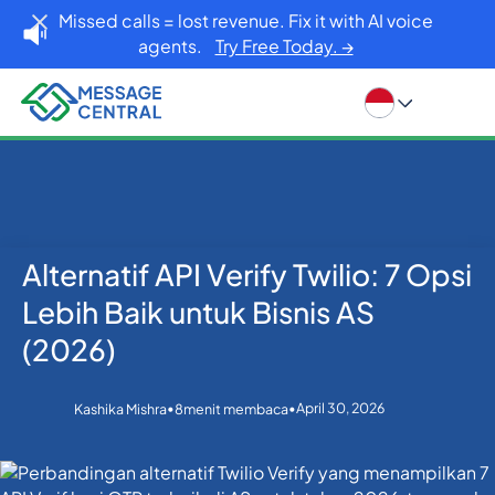
Missed calls = lost revenue. Fix it with AI voice
agents.
Try Free Today. →
Alternatif API Verify Twilio: 7 Opsi
Rumah
Blog
Verifikasi SMS OTP
Alternatif API Verify Twilio: 7 Opsi Lebih Baik untuk
Lebih Baik untuk Bisnis AS
Bisnis AS (2026)
(2026)
•
•
April 30, 2026
Kashika Mishra
8
menit membaca