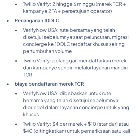
Twilio Verify:
2 hingga 6 minggu (merek TCR +
kampanye 2FA + persetujuan operator)
Penanganan 10DLC
VerifyNow USA:
rute bersama yang telah
disetujui sebelumnya saat peluncuran, migrasi
concierge ke 10DLC terdaftar khusus seiring
pertumbuhan volume
Twilio Verify:
pelanggan mendaftarkan merek
dan kampanye sendiri melalui layanan mandiri
TCR
biaya pendaftaran merek TCR
VerifyNow USA:
dibebaskan untuk rute
bersama yang telah disetujui sebelumnya;
dibundel dalam layanan concierge untuk yang
khusus
Twilio Verify:
$4 per merek + $10 (standar) atau
$40 (ditingkatkan) untuk pemeriksaan satu kali