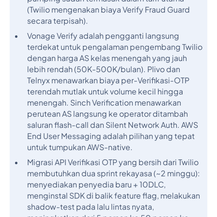
(Twilio mengenakan biaya Verify Fraud Guard
secara terpisah).
Vonage Verify adalah pengganti langsung
terdekat untuk pengalaman pengembang Twilio
dengan harga AS kelas menengah yang jauh
lebih rendah (50K-500K/bulan). Plivo dan
Telnyx menawarkan biaya per-Verifikasi-OTP
terendah mutlak untuk volume kecil hingga
menengah. Sinch Verification menawarkan
perutean AS langsung ke operator ditambah
saluran flash-call dan Silent Network Auth. AWS
End User Messaging adalah pilihan yang tepat
untuk tumpukan AWS-native.
Migrasi API Verifikasi OTP yang bersih dari Twilio
membutuhkan dua sprint rekayasa (~2 minggu):
menyediakan penyedia baru + 10DLC,
menginstal SDK di balik feature flag, melakukan
shadow-test pada lalu lintas nyata,