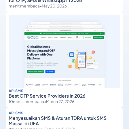
for OTP, SMS & WhatsApp in 2026
menit membaca
•
May 20, 2026
API SMS
Best OTP Service Providers in 2026
10
menit membaca
•
March 27, 2026
API SMS
Menyesuaikan SMS & Aturan TDRA untuk SMS
Massal di UEA