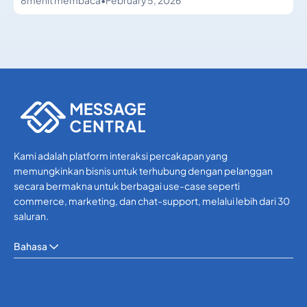
8
menit membaca
•
February 5, 2026
API SMS
API SMS
Kami adalah platform interaksi percakapan yang
memungkinkan bisnis untuk terhubung dengan pelanggan
secara bermakna untuk berbagai use-case seperti
commerce, marketing, dan chat-support, melalui lebih dari 30
saluran.
Bahasa