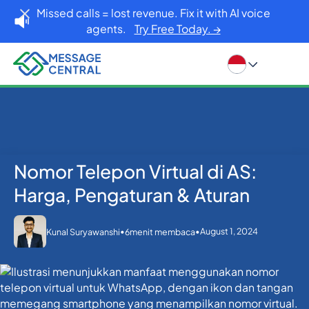
Missed calls = lost revenue. Fix it with AI voice
agents.
Try Free Today. →
Nomor Telepon Virtual di AS:
Rumah
Blog
API SMS
Nomor Telepon Virtual di AS: Harga, Pengaturan &
Harga, Pengaturan & Aturan
Aturan
•
•
August 1, 2024
Kunal Suryawanshi
6
menit membaca