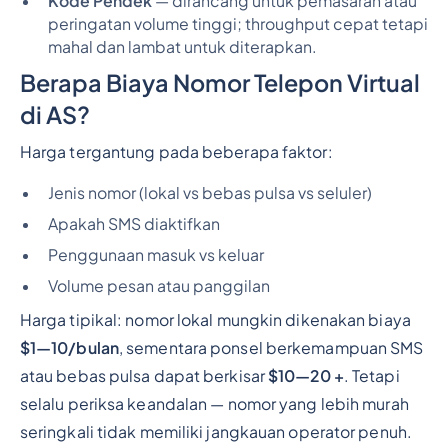
Kode Pendek
— dirancang untuk pemasaran atau
peringatan volume tinggi; throughput cepat tetapi
mahal dan lambat untuk diterapkan.
Berapa Biaya Nomor Telepon Virtual
di AS?
Harga tergantung pada beberapa faktor:
Jenis nomor (lokal vs bebas pulsa vs seluler)
Apakah SMS diaktifkan
Penggunaan masuk vs keluar
Volume pesan atau panggilan
Harga tipikal: nomor lokal mungkin dikenakan biaya
$1—10/bulan
, sementara ponsel berkemampuan SMS
atau bebas pulsa dapat berkisar
$10—20 +
. Tetapi
selalu periksa keandalan — nomor yang lebih murah
seringkali tidak memiliki jangkauan operator penuh.