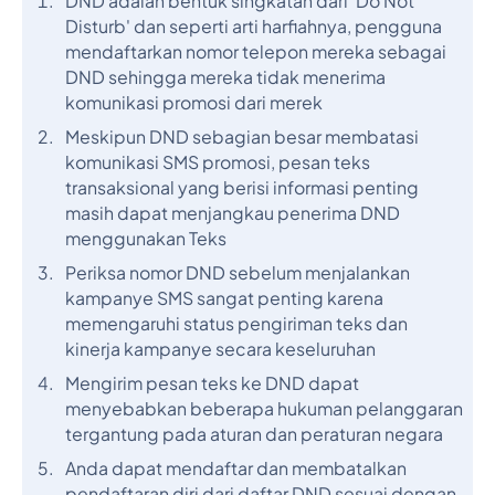
DND adalah bentuk singkatan dari 'Do Not
Disturb' dan seperti arti harfiahnya, pengguna
mendaftarkan nomor telepon mereka sebagai
DND sehingga mereka tidak menerima
komunikasi promosi dari merek
Meskipun DND sebagian besar membatasi
komunikasi SMS promosi, pesan teks
transaksional yang berisi informasi penting
masih dapat menjangkau penerima DND
menggunakan Teks
Periksa nomor DND sebelum menjalankan
kampanye SMS sangat penting karena
memengaruhi status pengiriman teks dan
kinerja kampanye secara keseluruhan
Mengirim pesan teks ke DND dapat
menyebabkan beberapa hukuman pelanggaran
tergantung pada aturan dan peraturan negara
Anda dapat mendaftar dan membatalkan
pendaftaran diri dari daftar DND sesuai dengan