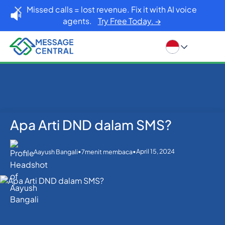
Missed calls = lost revenue. Fix it with AI voice
agents.
Try Free Today. →
Apa Arti DND dalam SMS?
Rumah
Blog
Apa Arti DND dalam SMS?
API SMS
•
•
April 15, 2024
Aayush Bangali
7
menit membaca