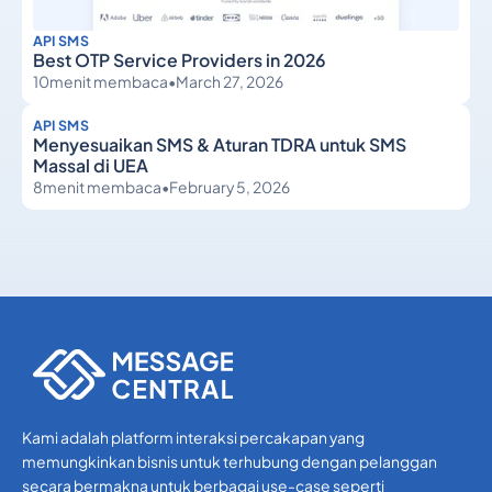
API SMS
Best OTP Service Providers in 2026
10
menit membaca
•
March 27, 2026
API SMS
Menyesuaikan SMS & Aturan TDRA untuk SMS
Massal di UEA
8
menit membaca
•
February 5, 2026
API SMS
API SMS
Kami adalah platform interaksi percakapan yang
memungkinkan bisnis untuk terhubung dengan pelanggan
secara bermakna untuk berbagai use-case seperti