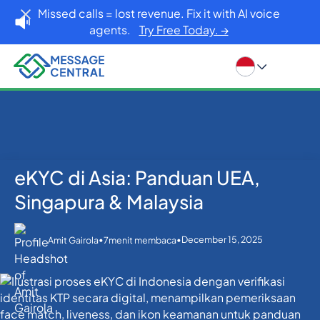
Missed calls = lost revenue. Fix it with AI voice
agents.
Try Free Today. →
eKYC di Asia: Panduan UEA,
Rumah
Blog
eKYC
eKYC di Asia: Panduan UEA, Singapura & Malaysia
Singapura & Malaysia
•
•
December 15, 2025
Amit Gairola
7
menit membaca