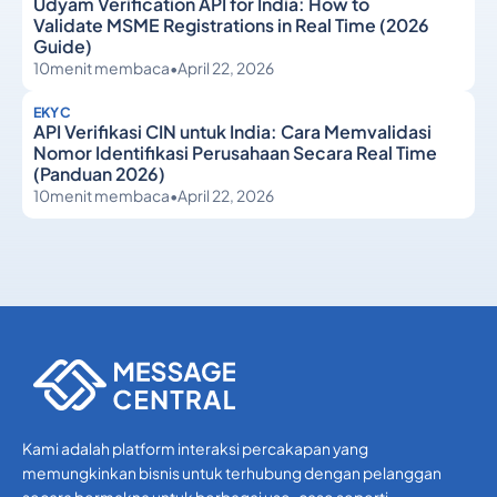
Udyam Verification API for India: How to
Validate MSME Registrations in Real Time (2026
Guide)
10
menit membaca
•
April 22, 2026
EKYC
API Verifikasi CIN untuk India: Cara Memvalidasi
Nomor Identifikasi Perusahaan Secara Real Time
(Panduan 2026)
10
menit membaca
•
April 22, 2026
eKYC
eKYC
Kami adalah platform interaksi percakapan yang
memungkinkan bisnis untuk terhubung dengan pelanggan