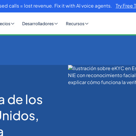
sed calls = lost revenue. Fix it with AI voice agents.
Try Free 
ecios
Desarrolladores
Recursos
tos Árabes Unidos, Singapur y Malasia
a de los
Unidos,
a