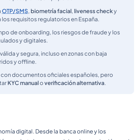
n
OTP/SMS
,
biometría facial
,
liveness check
y
los requisitos regulatorios en España.
po de onboarding, los riesgos de fraude y los
lados y digitales.
válida y segura, incluso en zonas con baja
dos y offline.
s con documentos oficiales españoles, pero
tar
KYC manual
o
verificación alternativa
.
mía digital. Desde la banca online y los