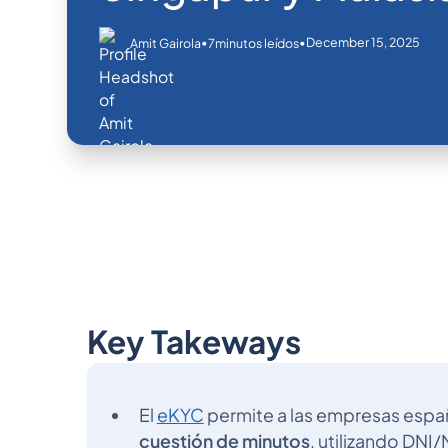
•
•
December 15, 2025
Amit Gairola
7
minutos leídos
Key Takeways
El
eKYC
permite a las empresas españo
cuestión de minutos
, utilizando DNI