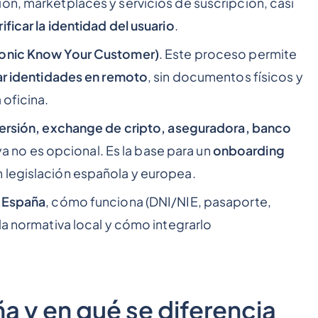
ón, marketplaces y servicios de suscripción, casi
rificar la identidad del usuario
.
ronic Know Your Customer)
. Este proceso permite
car identidades en remoto
, sin documentos físicos y
 oficina.
versión, exchange de cripto, aseguradora, banco
ya no es opcional. Es la base para un
onboarding
 legislación española y europea.
n España
, cómo funciona (DNI/NIE, pasaporte,
la normativa local y cómo integrarlo
 y en qué se diferencia