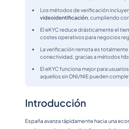
Los métodos de verificación incluye
videoidentificación
, cumpliendo con 
El eKYC reduce drásticamente el tiem
costes operativos para negocios regu
La verificación remota es totalmente 
conectividad, gracias a métodos híbri
El eKYC funciona mejor para usuario
aquellos sin DNI/NIE pueden comple
Introducción
España avanza rápidamente hacia una econo