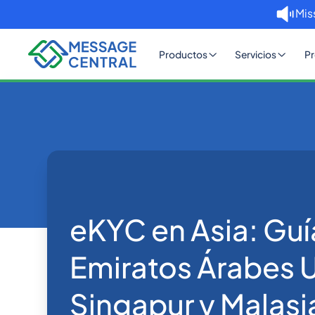
Mis
Productos
Servicios
Pr
Inicio
Blog
eKYC en Asia: Guía de los Emira
eKYC
eKYC en Asia: Guí
Emiratos Árabes 
Singapur y Malasi