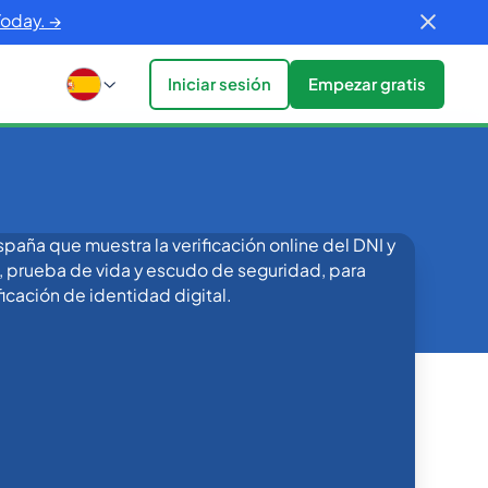
Today. →
Iniciar sesión
Empezar gratis