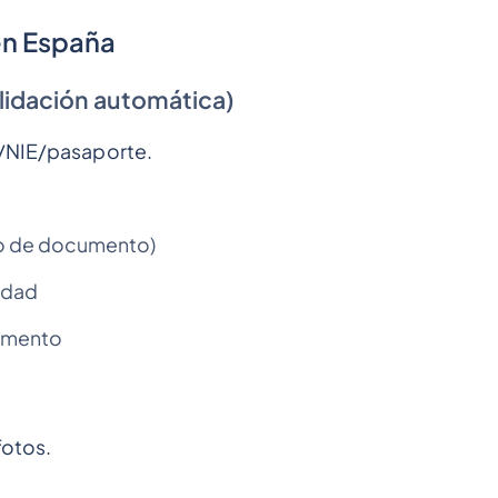
en España
lidación automática)
I/NIE/pasaporte.
ro de documento)
idad
cumento
fotos.