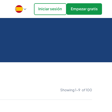
Iniciar sesión
Empezar gratis
Showing
1
-
9
of
100