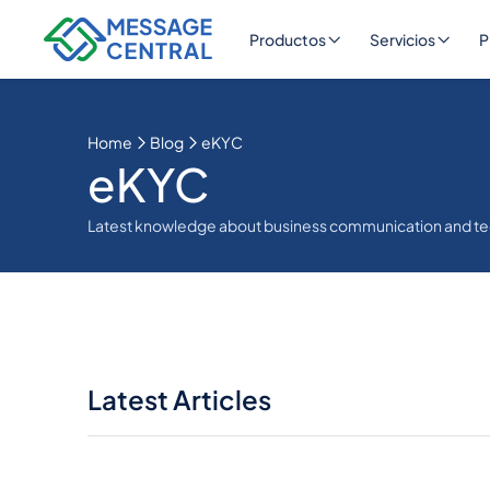
Productos
Servicios
P
Home
Blog
eKYC
eKYC
Latest knowledge about business communication and t
Latest Articles