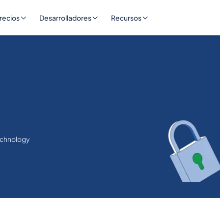
recios
Desarrolladores
Recursos
echnology