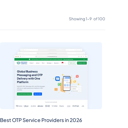
Showing
1
-
9
of
100
Best OTP Service Providers in 2026