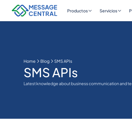
Productos
Servicios
P
Home
Blog
SMS APIs
SMS APIs
Latest knowledge about business communication and t