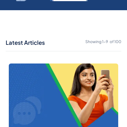
Latest Articles
Showing
1
-
9
of
100