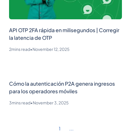
API OTP 2FA rápida en milisegundos | Corregir
la latencia de OTP
2
mins read
•
November 12, 2025
Cómo la autenticación P2A genera ingresos
para los operadores móviles
3
mins read
•
November 3, 2025
1
...