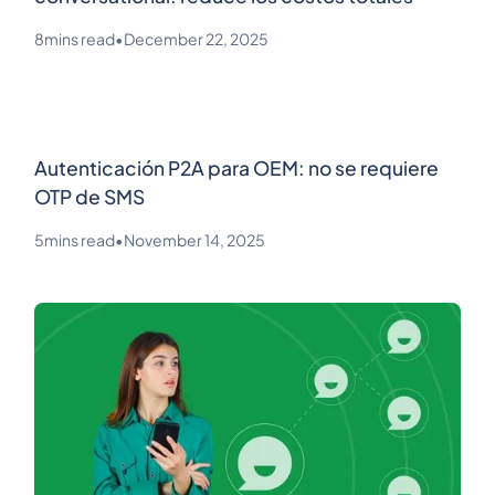
8
mins read
•
December 22, 2025
Autenticación P2A para OEM: no se requiere
OTP de SMS
5
mins read
•
November 14, 2025