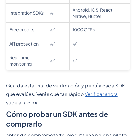
Android, iOS, React
✅
Integration SDKs
Native, Flutter
✅
Free credits
1000 OTPs
✅
✅
AIT protection
Real-time
✅
✅
monitoring
Guarda esta lista de verificación y puntúa cada SDK
que evalúes. Verás qué tan rápido
Verificar ahora
sube a la cima.
Cómo probar un SDK antes de
comprarlo
Antes de comprometerte, ejecuta una prueba piloto