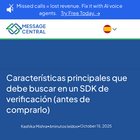
Missed calls = lost revenue. Fix it with AI voice
agents.
Try Free Today. →
Características principales que
Inicio
Blog
Others
Características principales que debe buscar en un
debe buscar en un SDK de
SDK de verificación (antes de comprarlo)
verificación (antes de
comprarlo)
•
•
October 15, 2025
Kashika Mishra
6
minutos leídos