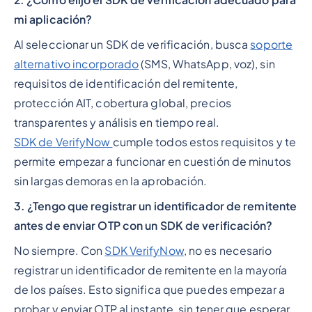
2. ¿Cómo elijo el SDK de verificación adecuado para
mi aplicación?
Al seleccionar un SDK de verificación, busca
soporte
alternativo incorporado
(SMS, WhatsApp, voz), sin
requisitos de identificación del remitente,
protección AIT, cobertura global, precios
transparentes y análisis en tiempo real.
SDK de VerifyNow
cumple todos estos requisitos y te
permite empezar a funcionar en cuestión de minutos
sin largas demoras en la aprobación.
3. ¿Tengo que registrar un identificador de remitente
antes de enviar OTP con un SDK de verificación?
No siempre. Con
SDK VerifyNow
, no es necesario
registrar un identificador de remitente en la mayoría
de los países. Esto significa que puedes empezar a
probar y enviar OTP al instante, sin tener que esperar