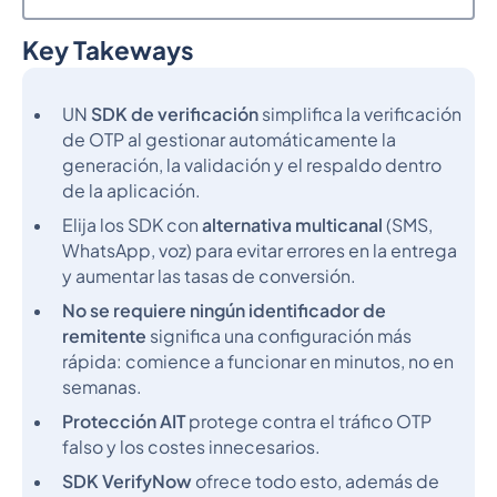
Key Takeways
Epígrafe 2
UN
SDK de verificación
simplifica la verificación
de OTP al gestionar automáticamente la
generación, la validación y el respaldo dentro
de la aplicación.
Elija los SDK con
alternativa multicanal
(SMS,
WhatsApp, voz) para evitar errores en la entrega
y aumentar las tasas de conversión.
No se requiere ningún identificador de
remitente
significa una configuración más
rápida: comience a funcionar en minutos, no en
semanas.
Protección AIT
protege contra el tráfico OTP
falso y los costes innecesarios.
SDK VerifyNow
ofrece todo esto, además de