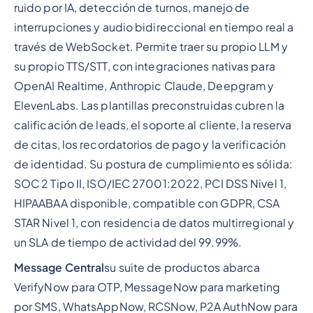
ruido por IA, detección de turnos, manejo de
interrupciones y audio bidireccional en tiempo real a
través de WebSocket. Permite traer su propio LLM y
su propio TTS/STT, con integraciones nativas para
OpenAI Realtime, Anthropic Claude, Deepgram y
ElevenLabs. Las plantillas preconstruidas cubren la
calificación de leads, el soporte al cliente, la reserva
de citas, los recordatorios de pago y la verificación
de identidad. Su postura de cumplimiento es sólida:
SOC 2 Tipo II, ISO/IEC 27001:2022, PCI DSS Nivel 1,
HIPAABAA disponible, compatible con GDPR, CSA
STAR Nivel 1, con residencia de datos multirregional y
un SLA de tiempo de actividad del 99.99%.
Message Central
su suite de productos abarca
VerifyNow para OTP, MessageNow para marketing
por SMS, WhatsAppNow, RCSNow, P2A AuthNow para