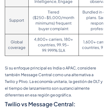
Intelligence, Engage
observabi
Tiered
Bundled in en
($250-$5,000/month
plans. Sam
Support
minimums) frequent
response
buyer complaint
professio
4,800+ carriers, 180+
Global
1,600+ carrie
countries, 99.95-
coverage
countries, 99
99.999% SLA
Si su enfoque principal es India o APAC, considere
también Message Central como una alternativa a
Twilio y Plivo. La economía unitaria, la gestión de DLT y
el tiempo de lanzamiento son sustancialmente
diferentes en esa región geográfica.
Twilio vs Message Central: