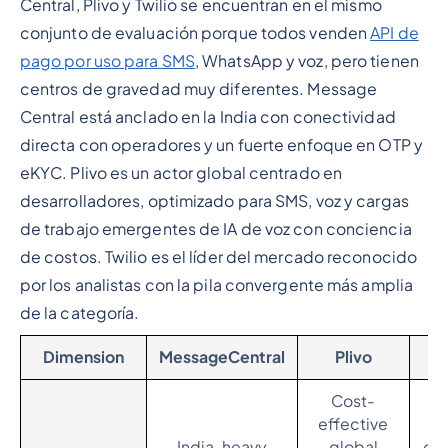
Central, Plivo y Twilio se encuentran en el mismo
conjunto de evaluación porque todos venden
API de
pago por uso para SMS
, WhatsApp y voz, pero tienen
centros de gravedad muy diferentes. Message
Central está anclado en la India con conectividad
directa con operadores y un fuerte enfoque en OTP y
eKYC. Plivo es un actor global centrado en
desarrolladores, optimizado para SMS, voz y cargas
de trabajo emergentes de IA de voz con conciencia
de costos. Twilio es el líder del mercado reconocido
por los analistas con la pila convergente más amplia
de la categoría.
Dimension
MessageCentral
Plivo
Cost-
effective
En
India-heavy
global
om