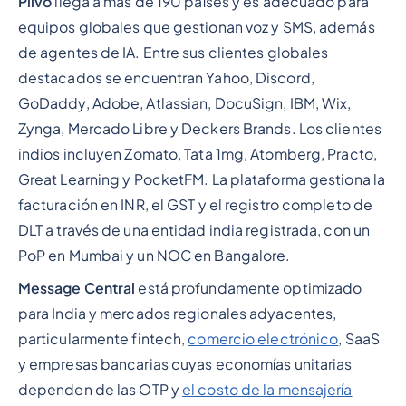
Plivo
llega a más de 190 países y es adecuado para
equipos globales que gestionan voz y SMS, además
de agentes de IA. Entre sus clientes globales
destacados se encuentran Yahoo, Discord,
GoDaddy, Adobe, Atlassian, DocuSign, IBM, Wix,
Zynga, Mercado Libre y Deckers Brands. Los clientes
indios incluyen Zomato, Tata 1mg, Atomberg, Practo,
Great Learning y PocketFM. La plataforma gestiona la
facturación en INR, el GST y el registro completo de
DLT a través de una entidad india registrada, con un
PoP en Mumbai y un NOC en Bangalore.
Message Central
está profundamente optimizado
para India y mercados regionales adyacentes,
particularmente fintech,
comercio electrónico
, SaaS
y empresas bancarias cuyas economías unitarias
dependen de las OTP y
el costo de la mensajería