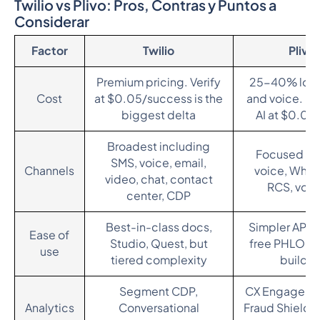
Twilio vs Plivo: Pros, Contras y Puntos a
Considerar
Factor
Twilio
Plivo
Premium pricing. Verify
25-40% low
Cost
at $0.05/success is the
and voice. Fl
biggest delta
AI at $0.05
Broadest including
Focused on
SMS, voice, email,
Channels
voice, What
video, chat, contact
RCS, voic
center, CDP
Best-in-class docs,
Simpler API s
Ease of
Studio, Quest, but
free PHLO an
use
tiered complexity
builder
Segment CDP,
CX Engage ana
Analytics
Conversational
Fraud Shield, 