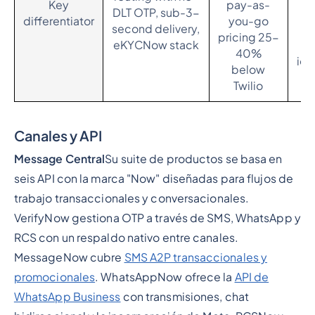
Key
pay-as-
DLT OTP, sub-3-
S
differentiator
you-go
second delivery,
C
pricing 25-
eKYCNow stack
40%
ide
below
Twilio
Canales y API
Message Central
Su suite de productos se basa en
seis API con la marca "Now" diseñadas para flujos de
trabajo transaccionales y conversacionales.
VerifyNow gestiona OTP a través de SMS, WhatsApp y
RCS con un respaldo nativo entre canales.
MessageNow cubre
SMS A2P transaccionales y
promocionales
. WhatsAppNow ofrece la
API de
WhatsApp Business
con transmisiones, chat