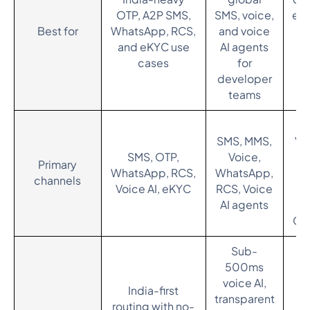
OTP, A2P SMS,
SMS, voice,
en
Best for
WhatsApp, RCS,
and voice
w
and eKYC use
AI agents
cases
for
ce
developer
teams
S
SMS, MMS,
Vo
SMS, OTP,
Voice,
(S
Primary
WhatsApp, RCS,
WhatsApp,
Wh
channels
Voice AI, eKYC
RCS, Voice
RC
AI agents
Cen
Sub-
500ms
B
voice AI,
India-first
transparent
routing with no-
b