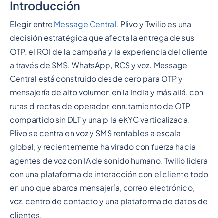
Introducción
Epígrafe 2
Elegir entre
Message Central
, Plivo y Twilio es una
decisión estratégica que afecta la entrega de sus
OTP, el ROI de la campaña y la experiencia del cliente
a través de SMS, WhatsApp, RCS y voz. Message
Central está construido desde cero para OTP y
mensajería de alto volumen en la India y más allá, con
rutas directas de operador, enrutamiento de OTP
compartido sin DLT y una pila eKYC verticalizada.
Plivo se centra en voz y SMS rentables a escala
global, y recientemente ha virado con fuerza hacia
agentes de voz con IA de sonido humano. Twilio lidera
con una plataforma de interacción con el cliente todo
en uno que abarca mensajería, correo electrónico,
voz, centro de contacto y una plataforma de datos de
clientes.