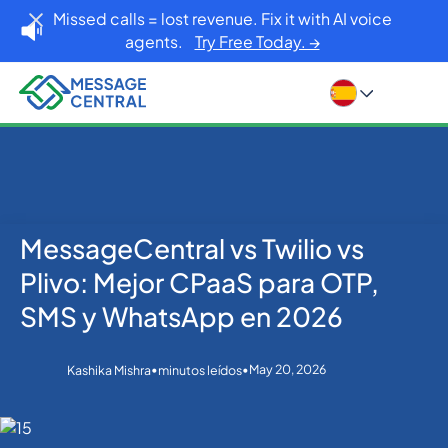
Missed calls = lost revenue. Fix it with AI voice
agents.
Try Free Today. →
MessageCentral vs Twilio vs
Inicio
Blog
SMS APIs
MessageCentral vs Twilio vs Plivo: Mejor CPaaS para
Plivo: Mejor CPaaS para OTP,
OTP, SMS y WhatsApp en 2026
SMS y WhatsApp en 2026
•
•
May 20, 2026
Kashika Mishra
minutos leídos