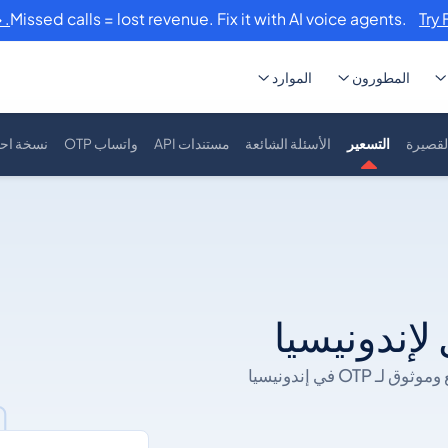
Missed calls = lost revenue. Fix it with AI voice agents.
Try 
المطورون
الموارد
لقصيرة
التسعير
الأسئلة الشائعة
مستندات API
واتساب OTP
نسخة احتيا
لا توجد رسوم إعداد. لا تنتظر الموافقات. فقط تسليم سريع وموثوق لـ OTP في إندونيسيا