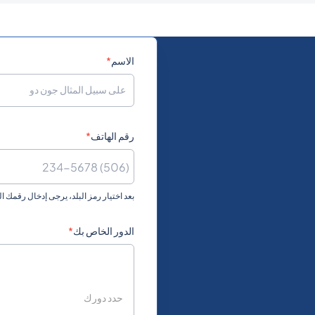
.4106232
994
A
0.1134432
1242
الاسم
*
.0539292
973
رقم الهاتف
*
0.5856
880
Ba
0.361998
1246
بعد اختيار رمز البلد، يرجى إدخال رقمك 
0.3631212
375
الدور الخاص بك
*
0.151242
32