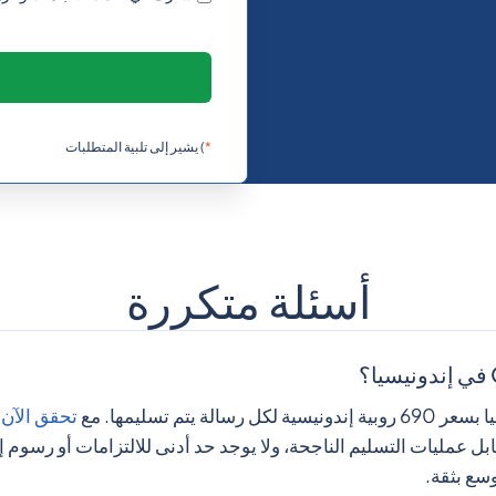
.4308772
1284
Britis
.0889668
673
*
) يشير إلى تلبية المتطلبات
0.209742
359
.3080532
226
Bur
أسئلة متكررة
.33626402
95
Burma (
0.638742
257
تحقق الآن
بل عمليات التسليم الناجحة، ولا يوجد حد أدنى للالتزامات أو رسو
سع بثقة.
.6066372
855
C