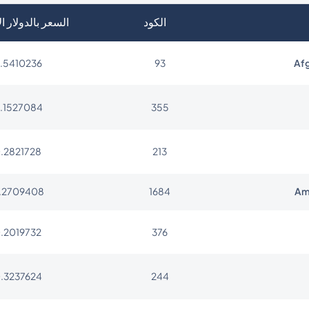
الكود
السعر بالدولار ا
.5410236
93
Af
.1527084
355
.2821728
213
.2709408
1684
Am
.2019732
376
.3237624
244