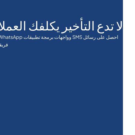
Belize
لا تدع التأخير يكلفك العملا
Benin
Bermuda
فريقن
Bhutan
Bolivia
rzegovina
otswana
Brazil