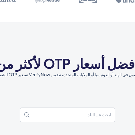
OTP لأكثر من 190 دولة
و إندونيسيا أو الولايات المتحدة، تضمن VerifyNow تسعير OTP الشفاف الخاص بكل بلد.