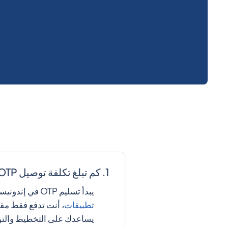
h Virgin Islands
Brunei
Bulgaria
kina Faso
Myanmar)
1. كم تبلغ تكلفة توصيل OTP في إندونيسيا؟
Burundi
يبدأ تسليم OTP في إندونيسيا بسعر 690 روبية إندونيسية لكل رسالة يتم تسليمها. مع
تطبيقات
، أنت تدفع فقط مقا
يساعدك على التخطيط والتو
ambodia