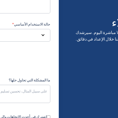
0.406068
501
ء
.3973164
229
حالة الاستخدام الأساسي
*
احصل على رسائل SMS وواجهات برمجة تطبيقات WhatsApp مباشرة اليوم. سيرشدك
.3195036
1441
ا خلال الإعداد في دقائق.
.5771688
975
.3055728
591
ما المشكلة التي تحاول حلها؟
0.508638
387
Bosnia And He
.1725048
267
B
اشترك في أحدث الاتجاهات والرؤى
.0301548
55