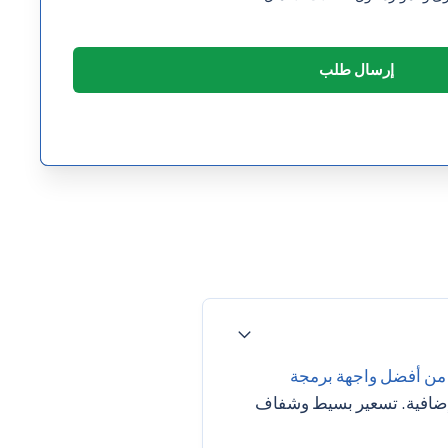
0
0
0
0
 من أفضل واجهة برمجة
م إضافية. تسعير بسيط وشفاف
0