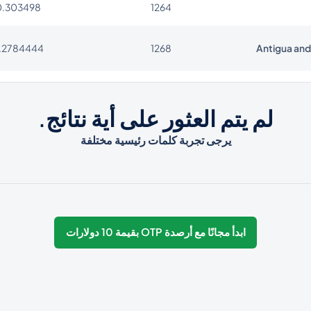
0.303498
1264
.2784444
1268
Antigua an
0.0825
54
لم يتم العثور على أية نتائج.
.3487536
374
يرجى تجربة كلمات رئيسية مختلفة
.3168828
297
0.018
61
ابدأ مجانًا مع أرصدة OTP بقيمة 10 دولارات
0.141024
43