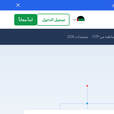
تسجيل الدخول
ابدأ مجاناً
طية من OTP
مستندات SDK