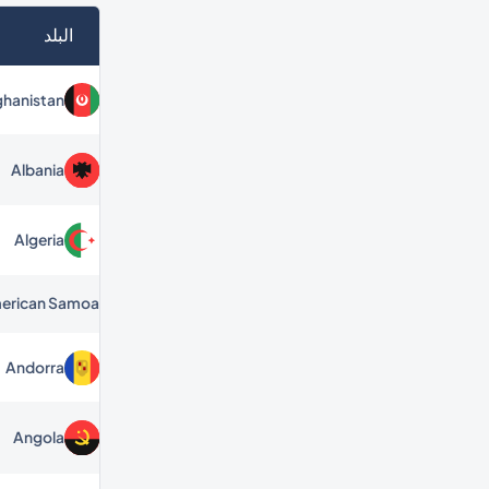
البلد
ghanistan
Albania
Algeria
erican Samoa
Andorra
Angola