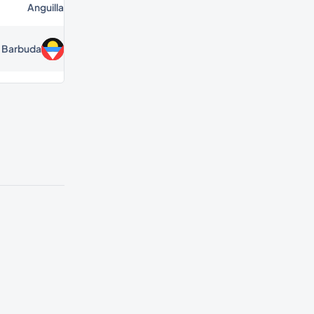
Anguilla
d Barbuda
Argentina
Armenia
Aruba
Australia
Austria