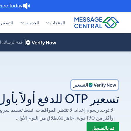
Free Today. →
المنتجات
الخدمات
التسعير
قمة الرسائل ا
التسعير
تسعير OTP للدفع أولاً بأول لإندونيسيا
وأكثر من 190 دولة، جاهز للانطلاق من اليوم الأول.
قم بالتسجيل