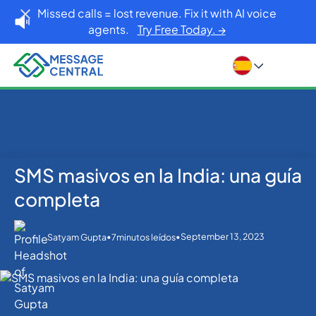
Missed calls = lost revenue. Fix it with AI voice
agents.
Try Free Today. →
SMS masivos en la India: una guía
Inicio
Blog
SMS APIs
SMS masivos en la India: una guía completa
completa
•
•
September 13, 2023
Satyam Gupta
7
minutos leídos