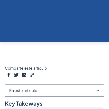
Comparte este artículo
En este artículo
Key Takeways
Epígrafe 2