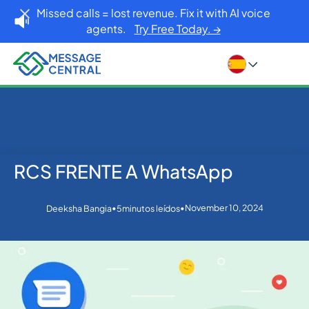
Missed calls = lost revenue. Fix it with AI voice
agents.
Try Free Today. →
RCS FRENTE A WhatsApp
Inicio
Blog
WhatsApp
RCS FRENTE A WhatsApp
•
•
November 10, 2024
Deeksha Bangia
5
minutos leídos