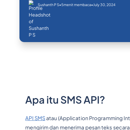
•
•
July 30, 2024
Sushanth P S
5
menit membaca
Apa itu SMS API?
API SMS
atau (Application Programming Int
mengirim dan menerima pesan teks secar