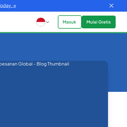
Today. →
Masuk
Mulai Gratis