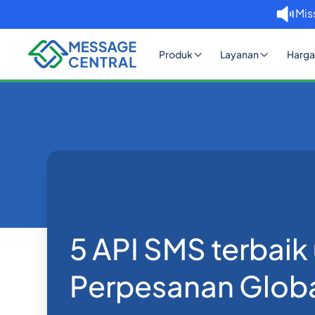
Mis
Produk
Layanan
Harga
Rumah
Blog
5 API SMS terbaik untuk Pe
API SMS
5 API SMS terbaik
Perpesanan Glob