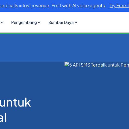
sed calls = lost revenue. Fix it with AI voice agents.
Try Free 
Pengembang
Sumber Daya
rpesanan Global
 untuk
al