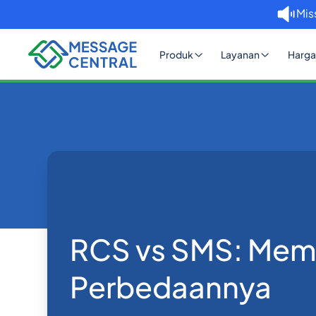
Mis
Produk
Layanan
Harga
Rumah
Blog
RCS vs SMS: Memahami Per
Lainnya
RCS vs SMS: Me
Perbedaannya