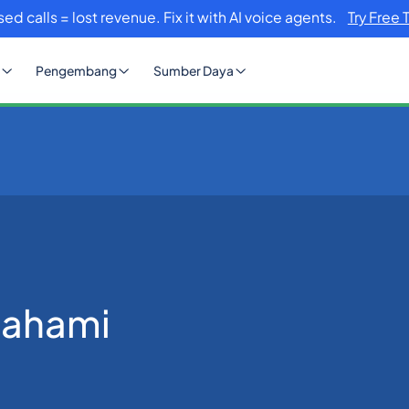
sed calls = lost revenue. Fix it with AI voice agents.
Try Free 
Pengembang
Sumber Daya
bedaannya
mahami