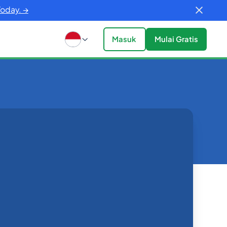
Today. →
Masuk
Mulai Gratis