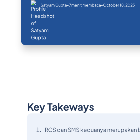
•
•
October 18, 2023
Satyam Gupta
7
menit membaca
Key Takeways
RCS dan SMS keduanya merupakan b