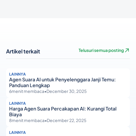
Artikel terkait
Telusuri semua posting
LAINNYA
Agen Suara AI untuk Penyelenggara Janji Temu:
Panduan Lengkap
6
menit membaca
•
December 30, 2025
LAINNYA
Harga Agen Suara Percakapan AI: Kurangi Total
Biaya
8
menit membaca
•
December 22, 2025
LAINNYA