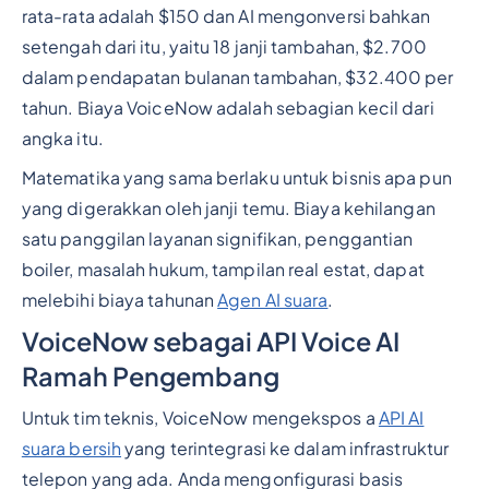
rata-rata adalah $150 dan AI mengonversi bahkan
setengah dari itu, yaitu 18 janji tambahan, $2.700
dalam pendapatan bulanan tambahan, $32.400 per
tahun. Biaya VoiceNow adalah sebagian kecil dari
angka itu.
Matematika yang sama berlaku untuk bisnis apa pun
yang digerakkan oleh janji temu. Biaya kehilangan
satu panggilan layanan signifikan, penggantian
boiler, masalah hukum, tampilan real estat, dapat
melebihi biaya tahunan
Agen AI suara
.
VoiceNow sebagai API Voice AI
Ramah Pengembang
Untuk tim teknis, VoiceNow mengekspos a
API AI
suara bersih
yang terintegrasi ke dalam infrastruktur
telepon yang ada. Anda mengonfigurasi basis