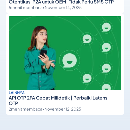
Otentikasi P2A untuk OEM: Tidak Perlu SMS OTP
5
menit membaca
•
November 14, 2025
LAINNYA
API OTP 2FA Cepat Milidetik | Perbaiki Latensi
OTP
2
menit membaca
•
November 12, 2025