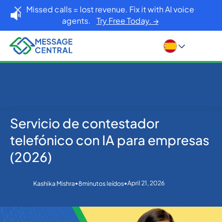
Missed calls = lost revenue. Fix it with AI voice
agents.
Try Free Today. →
Servicio de contestador
Inicio
Blog
Others
Servicio de contestador telefónico con IA para
telefónico con IA para empresas
empresas (2026)
(2026)
•
•
April 21, 2026
Kashika Mishra
8
minutos leídos