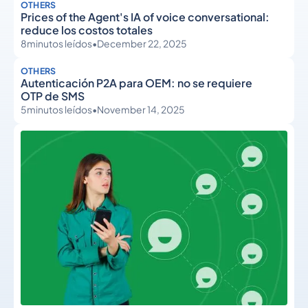
OTHERS
Prices of the Agent's IA of voice conversational:
reduce los costos totales
8
minutos leídos
•
December 22, 2025
OTHERS
Autenticación P2A para OEM: no se requiere
OTP de SMS
5
minutos leídos
•
November 14, 2025